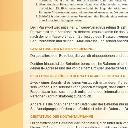
notwendig. Wenn durch den Betreiber weitere Daten als notwendig fe
Wenn du einen Beitrag oder eine private Nachricht erstellst, so we
gespeichert. Die IP-Adresse wird weiterhin bei folgenden Aktionen
Benutzer-Passwort) und gescheiterte Anmeldeversuche. Die von dein
Schließlich erfordern einzelne Funktionen des Boards, dass weite
oder Benachrichtigungsfunktionen.
Dein Passwort wird mit einer Einwege-Verschlüsselung (Hash) g
Passwort ist dein Schlüssel zu deinem Benutzerkonto für das Bo
nach deinem Passwort fragen. Solltest du dein Passwort verg
Benutzernamen und deiner E-Mail-Adresse und sendet anschlie
GESTATTUNG DER DATENSPEICHERUNG
Du gestattest dem Betreiber, die von dir eingegebenen und ob
Darüber hinaus ist der Betreiber berechtigt, im Rahmen einer
deiner IP-Adresse und der von deinem Browser übermittelter B
REGELUNGEN BEZÜGLICH DER WEITERGABE DEINER DATEN
Zweck eines Boards ist es, einen Austausch mit anderen Personen
sein können. Der Betreiber kann jedoch festlegen, dass einzeln
Fragen dazu hast, suche nach entsprechenden Informationen im 
Personen (Administratoren) zugänglich.
Andere als die oben genannten Daten wird der Betreiber nur mit
Strafverfolgungsbehörden) verpflichtet ist oder die Daten zur D
GESTATTUNG DER KONTAKTAUFNAHME
Du gestattest dem Betreiber darüber hinaus, dich unter den von
hinaus dürfen er und andere Benutzer dich kontaktieren, sofern