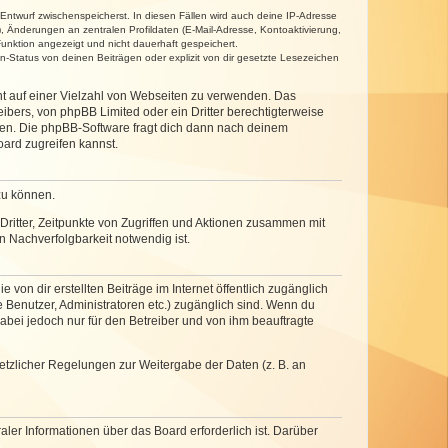
 Entwurf zwischenspeicherst. In diesen Fällen wird auch deine IP-Adresse
, Änderungen an zentralen Profildaten (E-Mail-Adresse, Kontoaktivierung,
unktion angezeigt und nicht dauerhaft gespeichert.
-Status von deinen Beiträgen oder explizit von dir gesetzte Lesezeichen
cht auf einer Vielzahl von Webseiten zu verwenden. Das
ibers, von phpBB Limited oder ein Dritter berechtigterweise
zen. Die phpBB-Software fragt dich dann nach deinem
ard zugreifen kannst.
zu können.
ritter, Zeitpunkte von Zugriffen und Aktionen zusammen mit
 Nachverfolgbarkeit notwendig ist.
von dir erstellten Beiträge im Internet öffentlich zugänglich
e Benutzer, Administratoren etc.) zugänglich sind. Wenn du
abei jedoch nur für den Betreiber und von ihm beauftragte
setzlicher Regelungen zur Weitergabe der Daten (z. B. an
ler Informationen über das Board erforderlich ist. Darüber