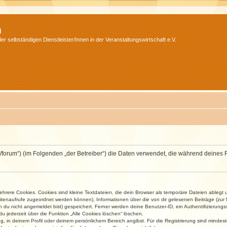
m
r selbständigen Dienstleister/Innen in der Veranstaltungswirtschaft e.V.
v.net/forum“) (im Folgenden „der Betreiber“) die Daten verwendet, die während dei
rere Cookies. Cookies sind kleine Textdateien, die dein Browser als temporäre Dateien ablegt 
 Seitenaufrufe zugeordnet werden können), Informationen über die von dir gelesenen Beiträge (zu
n du nicht angemeldet bist) gespeichert. Ferner werden deine Benutzer-ID, ein Authentifizierung
u jederzeit über die Funktion „Alle Cookies löschen“ löschen.
ng, in deinem Profil oder deinem persönlichem Bereich angibst. Für die Registrierung sind mind