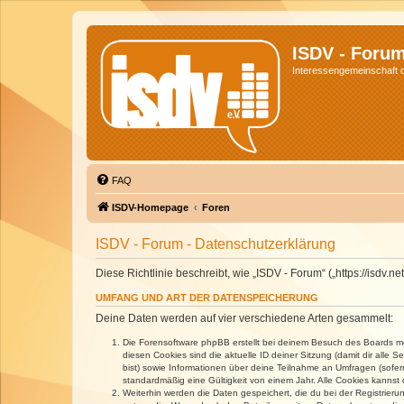
ISDV - Foru
Interessengemeinschaft de
FAQ
ISDV-Homepage
Foren
ISDV - Forum - Datenschutzerklärung
Diese Richtlinie beschreibt, wie „ISDV - Forum“ („https://isd
UMFANG UND ART DER DATENSPEICHERUNG
Deine Daten werden auf vier verschiedene Arten gesammelt:
Die Forensoftware phpBB erstellt bei deinem Besuch des Boards meh
diesen Cookies sind die aktuelle ID deiner Sitzung (damit dir alle
bist) sowie Informationen über deine Teilnahme an Umfragen (sofer
standardmäßig eine Gültigkeit von einem Jahr. Alle Cookies kannst d
Weiterhin werden die Daten gespeichert, die du bei der Registrieru