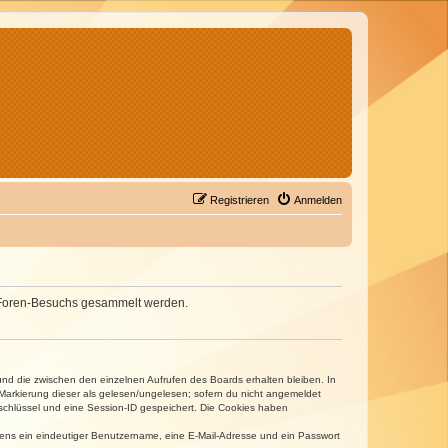
Registrieren
Anmelden
nes Foren-Besuchs gesammelt werden.
und die zwischen den einzelnen Aufrufen des Boards erhalten bleiben. In
r Markierung dieser als gelesen/ungelesen; sofern du nicht angemeldet
sschlüssel und eine Session-ID gespeichert. Die Cookies haben
estens ein eindeutiger Benutzername, eine E-Mail-Adresse und ein Passwort