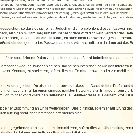
stgelegt wurden, so ist dies für dich vor deren Eingabe ersichtlich.
rden die dort eingegebenen Daten ebenfalls gespeichert. Gleiches gilt, wenn du einen Beitrag als
 gespeichert: Löschen und Ändern von Beiträgen (dazu zählen Private Nachrichten und Umfragen)
em Browser übermittelte Browser-Kennzeichnung (User Agent) wird nur in der „Wer ist online?“-F
re Daten gespeichert werden. Dazu gehören dein Abstimmungsverhalten bei Umfragen, der Gelesen
espeichert, so dass es sicher ist. Jedoch wird dir empfohlen, dieses Passwort ni
ard, also geh mit ihm sorgsam um. Insbesondere wird dich kein Vertreter des Betre
essen haben, so kannst du die Funktion „Ich habe mein Passwort vergessen“ benut
ßend ein neu generiertes Passwort an diese Adresse, mit dem du dann auf das Bo
en näher spezifizierten Daten zu speichern, um das Board betreiben und anbieten 
 Interessenabwägung zwischen deinen und seinen Interessen sowie den Interessen D
rowser-Kennung zu speichern, sofern dies zur Gefahrenabwehr oder zur rechtlichen
 zu ermöglichen. Du bist dir daher bewusst, dass die Daten deines Profils und die 
e Informationen nur für einen eingeschränkten Nutzerkreis (z. B. andere registriert
Forum oder kontaktiere den Betreiber. Die E-Mail-Adresse aus deinem Profil ist d
 deiner Zustimmung an Dritte weitergeben. Dies gilt nicht, sofern er auf Grund ge
urchsetzung rechtlicher Interessen erforderlich sind.
 dir angegebenen Kontaktdaten zu kontaktieren, sofern dies zur Übermittlung zentra
 du dies in deinem persönlichen Bereich gestattet hast.