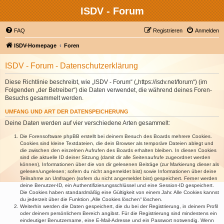
ISDV - Forum
FAQ
Registrieren
Anmelden
ISDV-Homepage
Foren
ISDV - Forum - Datenschutzerklärung
Diese Richtlinie beschreibt, wie „ISDV - Forum“ („https://isdv.net/forum“) (im
Folgenden „der Betreiber“) die Daten verwendet, die während deines Foren-
Besuchs gesammelt werden.
UMFANG UND ART DER DATENSPEICHERUNG
Deine Daten werden auf vier verschiedene Arten gesammelt:
Die Forensoftware phpBB erstellt bei deinem Besuch des Boards mehrere Cookies.
Cookies sind kleine Textdateien, die dein Browser als temporäre Dateien ablegt und
die zwischen den einzelnen Aufrufen des Boards erhalten bleiben. In diesen Cookies
sind die aktuelle ID deiner Sitzung (damit dir alle Seitenaufrufe zugeordnet werden
können), Informationen über die von dir gelesenen Beiträge (zur Markierung dieser als
gelesen/ungelesen; sofern du nicht angemeldet bist) sowie Informationen über deine
Teilnahme an Umfragen (sofern du nicht angemeldet bist) gespeichert. Ferner werden
deine Benutzer-ID, ein Authentifizierungsschlüssel und eine Session-ID gespeichert.
Die Cookies haben standardmäßig eine Gültigkeit von einem Jahr. Alle Cookies kannst
du jederzeit über die Funktion „Alle Cookies löschen“ löschen.
Weiterhin werden die Daten gespeichert, die du bei der Registrierung, in deinem Profil
oder deinem persönlichem Bereich angibst. Für die Registrierung sind mindestens ein
eindeutiger Benutzername, eine E-Mail-Adresse und ein Passwort notwendig. Wenn