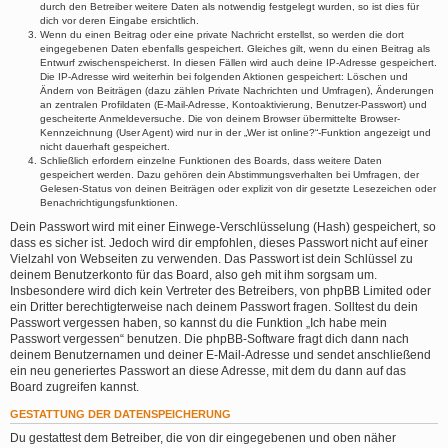
durch den Betreiber weitere Daten als notwendig festgelegt wurden, so ist dies für
dich vor deren Eingabe ersichtlich.
Wenn du einen Beitrag oder eine private Nachricht erstellst, so werden die dort
eingegebenen Daten ebenfalls gespeichert. Gleiches gilt, wenn du einen Beitrag als
Entwurf zwischenspeicherst. In diesen Fällen wird auch deine IP-Adresse gespeichert.
Die IP-Adresse wird weiterhin bei folgenden Aktionen gespeichert: Löschen und
Ändern von Beiträgen (dazu zählen Private Nachrichten und Umfragen), Änderungen
an zentralen Profildaten (E-Mail-Adresse, Kontoaktivierung, Benutzer-Passwort) und
gescheiterte Anmeldeversuche. Die von deinem Browser übermittelte Browser-
Kennzeichnung (User Agent) wird nur in der „Wer ist online?“-Funktion angezeigt und
nicht dauerhaft gespeichert.
Schließlich erfordern einzelne Funktionen des Boards, dass weitere Daten
gespeichert werden. Dazu gehören dein Abstimmungsverhalten bei Umfragen, der
Gelesen-Status von deinen Beiträgen oder explizit von dir gesetzte Lesezeichen oder
Benachrichtigungsfunktionen.
Dein Passwort wird mit einer Einwege-Verschlüsselung (Hash) gespeichert, so
dass es sicher ist. Jedoch wird dir empfohlen, dieses Passwort nicht auf einer
Vielzahl von Webseiten zu verwenden. Das Passwort ist dein Schlüssel zu
deinem Benutzerkonto für das Board, also geh mit ihm sorgsam um.
Insbesondere wird dich kein Vertreter des Betreibers, von phpBB Limited oder
ein Dritter berechtigterweise nach deinem Passwort fragen. Solltest du dein
Passwort vergessen haben, so kannst du die Funktion „Ich habe mein
Passwort vergessen“ benutzen. Die phpBB-Software fragt dich dann nach
deinem Benutzernamen und deiner E-Mail-Adresse und sendet anschließend
ein neu generiertes Passwort an diese Adresse, mit dem du dann auf das
Board zugreifen kannst.
GESTATTUNG DER DATENSPEICHERUNG
Du gestattest dem Betreiber, die von dir eingegebenen und oben näher