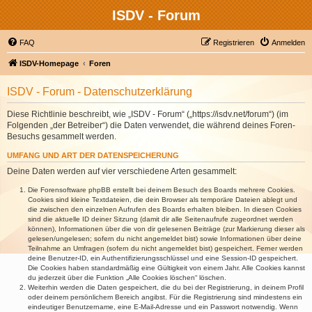
ISDV - Forum
FAQ
Registrieren
Anmelden
ISDV-Homepage
Foren
ISDV - Forum - Datenschutzerklärung
Diese Richtlinie beschreibt, wie „ISDV - Forum“ („https://isdv.net/forum“) (im
Folgenden „der Betreiber“) die Daten verwendet, die während deines Foren-
Besuchs gesammelt werden.
UMFANG UND ART DER DATENSPEICHERUNG
Deine Daten werden auf vier verschiedene Arten gesammelt:
Die Forensoftware phpBB erstellt bei deinem Besuch des Boards mehrere Cookies.
Cookies sind kleine Textdateien, die dein Browser als temporäre Dateien ablegt und
die zwischen den einzelnen Aufrufen des Boards erhalten bleiben. In diesen Cookies
sind die aktuelle ID deiner Sitzung (damit dir alle Seitenaufrufe zugeordnet werden
können), Informationen über die von dir gelesenen Beiträge (zur Markierung dieser als
gelesen/ungelesen; sofern du nicht angemeldet bist) sowie Informationen über deine
Teilnahme an Umfragen (sofern du nicht angemeldet bist) gespeichert. Ferner werden
deine Benutzer-ID, ein Authentifizierungsschlüssel und eine Session-ID gespeichert.
Die Cookies haben standardmäßig eine Gültigkeit von einem Jahr. Alle Cookies kannst
du jederzeit über die Funktion „Alle Cookies löschen“ löschen.
Weiterhin werden die Daten gespeichert, die du bei der Registrierung, in deinem Profil
oder deinem persönlichem Bereich angibst. Für die Registrierung sind mindestens ein
eindeutiger Benutzername, eine E-Mail-Adresse und ein Passwort notwendig. Wenn