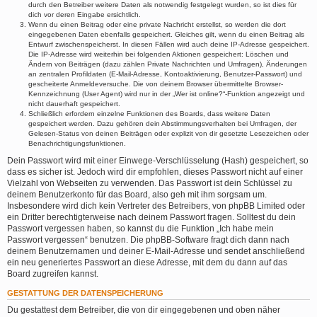
durch den Betreiber weitere Daten als notwendig festgelegt wurden, so ist dies für
dich vor deren Eingabe ersichtlich.
Wenn du einen Beitrag oder eine private Nachricht erstellst, so werden die dort
eingegebenen Daten ebenfalls gespeichert. Gleiches gilt, wenn du einen Beitrag als
Entwurf zwischenspeicherst. In diesen Fällen wird auch deine IP-Adresse gespeichert.
Die IP-Adresse wird weiterhin bei folgenden Aktionen gespeichert: Löschen und
Ändern von Beiträgen (dazu zählen Private Nachrichten und Umfragen), Änderungen
an zentralen Profildaten (E-Mail-Adresse, Kontoaktivierung, Benutzer-Passwort) und
gescheiterte Anmeldeversuche. Die von deinem Browser übermittelte Browser-
Kennzeichnung (User Agent) wird nur in der „Wer ist online?“-Funktion angezeigt und
nicht dauerhaft gespeichert.
Schließlich erfordern einzelne Funktionen des Boards, dass weitere Daten
gespeichert werden. Dazu gehören dein Abstimmungsverhalten bei Umfragen, der
Gelesen-Status von deinen Beiträgen oder explizit von dir gesetzte Lesezeichen oder
Benachrichtigungsfunktionen.
Dein Passwort wird mit einer Einwege-Verschlüsselung (Hash) gespeichert, so
dass es sicher ist. Jedoch wird dir empfohlen, dieses Passwort nicht auf einer
Vielzahl von Webseiten zu verwenden. Das Passwort ist dein Schlüssel zu
deinem Benutzerkonto für das Board, also geh mit ihm sorgsam um.
Insbesondere wird dich kein Vertreter des Betreibers, von phpBB Limited oder
ein Dritter berechtigterweise nach deinem Passwort fragen. Solltest du dein
Passwort vergessen haben, so kannst du die Funktion „Ich habe mein
Passwort vergessen“ benutzen. Die phpBB-Software fragt dich dann nach
deinem Benutzernamen und deiner E-Mail-Adresse und sendet anschließend
ein neu generiertes Passwort an diese Adresse, mit dem du dann auf das
Board zugreifen kannst.
GESTATTUNG DER DATENSPEICHERUNG
Du gestattest dem Betreiber, die von dir eingegebenen und oben näher