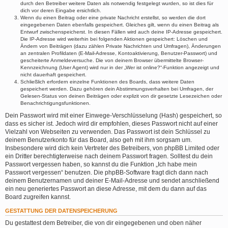
durch den Betreiber weitere Daten als notwendig festgelegt wurden, so ist dies für
dich vor deren Eingabe ersichtlich.
Wenn du einen Beitrag oder eine private Nachricht erstellst, so werden die dort
eingegebenen Daten ebenfalls gespeichert. Gleiches gilt, wenn du einen Beitrag als
Entwurf zwischenspeicherst. In diesen Fällen wird auch deine IP-Adresse gespeichert.
Die IP-Adresse wird weiterhin bei folgenden Aktionen gespeichert: Löschen und
Ändern von Beiträgen (dazu zählen Private Nachrichten und Umfragen), Änderungen
an zentralen Profildaten (E-Mail-Adresse, Kontoaktivierung, Benutzer-Passwort) und
gescheiterte Anmeldeversuche. Die von deinem Browser übermittelte Browser-
Kennzeichnung (User Agent) wird nur in der „Wer ist online?“-Funktion angezeigt und
nicht dauerhaft gespeichert.
Schließlich erfordern einzelne Funktionen des Boards, dass weitere Daten
gespeichert werden. Dazu gehören dein Abstimmungsverhalten bei Umfragen, der
Gelesen-Status von deinen Beiträgen oder explizit von dir gesetzte Lesezeichen oder
Benachrichtigungsfunktionen.
Dein Passwort wird mit einer Einwege-Verschlüsselung (Hash) gespeichert, so
dass es sicher ist. Jedoch wird dir empfohlen, dieses Passwort nicht auf einer
Vielzahl von Webseiten zu verwenden. Das Passwort ist dein Schlüssel zu
deinem Benutzerkonto für das Board, also geh mit ihm sorgsam um.
Insbesondere wird dich kein Vertreter des Betreibers, von phpBB Limited oder
ein Dritter berechtigterweise nach deinem Passwort fragen. Solltest du dein
Passwort vergessen haben, so kannst du die Funktion „Ich habe mein
Passwort vergessen“ benutzen. Die phpBB-Software fragt dich dann nach
deinem Benutzernamen und deiner E-Mail-Adresse und sendet anschließend
ein neu generiertes Passwort an diese Adresse, mit dem du dann auf das
Board zugreifen kannst.
GESTATTUNG DER DATENSPEICHERUNG
Du gestattest dem Betreiber, die von dir eingegebenen und oben näher