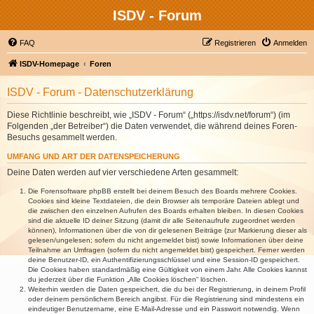
ISDV - Forum
FAQ
Registrieren
Anmelden
ISDV-Homepage
Foren
ISDV - Forum - Datenschutzerklärung
Diese Richtlinie beschreibt, wie „ISDV - Forum“ („https://isdv.net/forum“) (im
Folgenden „der Betreiber“) die Daten verwendet, die während deines Foren-
Besuchs gesammelt werden.
UMFANG UND ART DER DATENSPEICHERUNG
Deine Daten werden auf vier verschiedene Arten gesammelt:
Die Forensoftware phpBB erstellt bei deinem Besuch des Boards mehrere Cookies.
Cookies sind kleine Textdateien, die dein Browser als temporäre Dateien ablegt und
die zwischen den einzelnen Aufrufen des Boards erhalten bleiben. In diesen Cookies
sind die aktuelle ID deiner Sitzung (damit dir alle Seitenaufrufe zugeordnet werden
können), Informationen über die von dir gelesenen Beiträge (zur Markierung dieser als
gelesen/ungelesen; sofern du nicht angemeldet bist) sowie Informationen über deine
Teilnahme an Umfragen (sofern du nicht angemeldet bist) gespeichert. Ferner werden
deine Benutzer-ID, ein Authentifizierungsschlüssel und eine Session-ID gespeichert.
Die Cookies haben standardmäßig eine Gültigkeit von einem Jahr. Alle Cookies kannst
du jederzeit über die Funktion „Alle Cookies löschen“ löschen.
Weiterhin werden die Daten gespeichert, die du bei der Registrierung, in deinem Profil
oder deinem persönlichem Bereich angibst. Für die Registrierung sind mindestens ein
eindeutiger Benutzername, eine E-Mail-Adresse und ein Passwort notwendig. Wenn