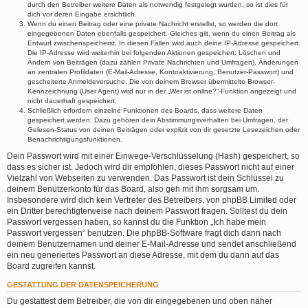
durch den Betreiber weitere Daten als notwendig festgelegt wurden, so ist dies für
dich vor deren Eingabe ersichtlich.
Wenn du einen Beitrag oder eine private Nachricht erstellst, so werden die dort
eingegebenen Daten ebenfalls gespeichert. Gleiches gilt, wenn du einen Beitrag als
Entwurf zwischenspeicherst. In diesen Fällen wird auch deine IP-Adresse gespeichert.
Die IP-Adresse wird weiterhin bei folgenden Aktionen gespeichert: Löschen und
Ändern von Beiträgen (dazu zählen Private Nachrichten und Umfragen), Änderungen
an zentralen Profildaten (E-Mail-Adresse, Kontoaktivierung, Benutzer-Passwort) und
gescheiterte Anmeldeversuche. Die von deinem Browser übermittelte Browser-
Kennzeichnung (User Agent) wird nur in der „Wer ist online?“-Funktion angezeigt und
nicht dauerhaft gespeichert.
Schließlich erfordern einzelne Funktionen des Boards, dass weitere Daten
gespeichert werden. Dazu gehören dein Abstimmungsverhalten bei Umfragen, der
Gelesen-Status von deinen Beiträgen oder explizit von dir gesetzte Lesezeichen oder
Benachrichtigungsfunktionen.
Dein Passwort wird mit einer Einwege-Verschlüsselung (Hash) gespeichert, so
dass es sicher ist. Jedoch wird dir empfohlen, dieses Passwort nicht auf einer
Vielzahl von Webseiten zu verwenden. Das Passwort ist dein Schlüssel zu
deinem Benutzerkonto für das Board, also geh mit ihm sorgsam um.
Insbesondere wird dich kein Vertreter des Betreibers, von phpBB Limited oder
ein Dritter berechtigterweise nach deinem Passwort fragen. Solltest du dein
Passwort vergessen haben, so kannst du die Funktion „Ich habe mein
Passwort vergessen“ benutzen. Die phpBB-Software fragt dich dann nach
deinem Benutzernamen und deiner E-Mail-Adresse und sendet anschließend
ein neu generiertes Passwort an diese Adresse, mit dem du dann auf das
Board zugreifen kannst.
GESTATTUNG DER DATENSPEICHERUNG
Du gestattest dem Betreiber, die von dir eingegebenen und oben näher