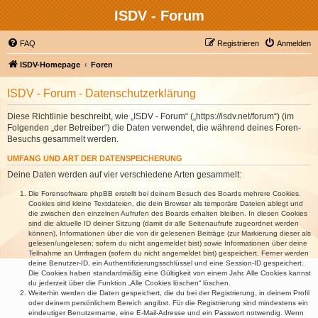
ISDV - Forum
FAQ
Registrieren
Anmelden
ISDV-Homepage
Foren
ISDV - Forum - Datenschutzerklärung
Diese Richtlinie beschreibt, wie „ISDV - Forum“ („https://isdv.net/forum“) (im
Folgenden „der Betreiber“) die Daten verwendet, die während deines Foren-
Besuchs gesammelt werden.
UMFANG UND ART DER DATENSPEICHERUNG
Deine Daten werden auf vier verschiedene Arten gesammelt:
Die Forensoftware phpBB erstellt bei deinem Besuch des Boards mehrere Cookies.
Cookies sind kleine Textdateien, die dein Browser als temporäre Dateien ablegt und
die zwischen den einzelnen Aufrufen des Boards erhalten bleiben. In diesen Cookies
sind die aktuelle ID deiner Sitzung (damit dir alle Seitenaufrufe zugeordnet werden
können), Informationen über die von dir gelesenen Beiträge (zur Markierung dieser als
gelesen/ungelesen; sofern du nicht angemeldet bist) sowie Informationen über deine
Teilnahme an Umfragen (sofern du nicht angemeldet bist) gespeichert. Ferner werden
deine Benutzer-ID, ein Authentifizierungsschlüssel und eine Session-ID gespeichert.
Die Cookies haben standardmäßig eine Gültigkeit von einem Jahr. Alle Cookies kannst
du jederzeit über die Funktion „Alle Cookies löschen“ löschen.
Weiterhin werden die Daten gespeichert, die du bei der Registrierung, in deinem Profil
oder deinem persönlichem Bereich angibst. Für die Registrierung sind mindestens ein
eindeutiger Benutzername, eine E-Mail-Adresse und ein Passwort notwendig. Wenn