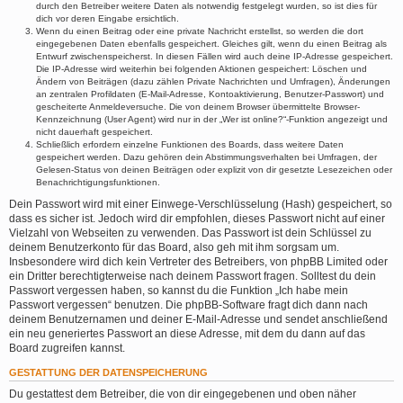
durch den Betreiber weitere Daten als notwendig festgelegt wurden, so ist dies für
dich vor deren Eingabe ersichtlich.
Wenn du einen Beitrag oder eine private Nachricht erstellst, so werden die dort
eingegebenen Daten ebenfalls gespeichert. Gleiches gilt, wenn du einen Beitrag als
Entwurf zwischenspeicherst. In diesen Fällen wird auch deine IP-Adresse gespeichert.
Die IP-Adresse wird weiterhin bei folgenden Aktionen gespeichert: Löschen und
Ändern von Beiträgen (dazu zählen Private Nachrichten und Umfragen), Änderungen
an zentralen Profildaten (E-Mail-Adresse, Kontoaktivierung, Benutzer-Passwort) und
gescheiterte Anmeldeversuche. Die von deinem Browser übermittelte Browser-
Kennzeichnung (User Agent) wird nur in der „Wer ist online?“-Funktion angezeigt und
nicht dauerhaft gespeichert.
Schließlich erfordern einzelne Funktionen des Boards, dass weitere Daten
gespeichert werden. Dazu gehören dein Abstimmungsverhalten bei Umfragen, der
Gelesen-Status von deinen Beiträgen oder explizit von dir gesetzte Lesezeichen oder
Benachrichtigungsfunktionen.
Dein Passwort wird mit einer Einwege-Verschlüsselung (Hash) gespeichert, so
dass es sicher ist. Jedoch wird dir empfohlen, dieses Passwort nicht auf einer
Vielzahl von Webseiten zu verwenden. Das Passwort ist dein Schlüssel zu
deinem Benutzerkonto für das Board, also geh mit ihm sorgsam um.
Insbesondere wird dich kein Vertreter des Betreibers, von phpBB Limited oder
ein Dritter berechtigterweise nach deinem Passwort fragen. Solltest du dein
Passwort vergessen haben, so kannst du die Funktion „Ich habe mein
Passwort vergessen“ benutzen. Die phpBB-Software fragt dich dann nach
deinem Benutzernamen und deiner E-Mail-Adresse und sendet anschließend
ein neu generiertes Passwort an diese Adresse, mit dem du dann auf das
Board zugreifen kannst.
GESTATTUNG DER DATENSPEICHERUNG
Du gestattest dem Betreiber, die von dir eingegebenen und oben näher