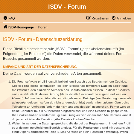
ISDV - Forum
FAQ
Registrieren
Anmelden
ISDV-Homepage
Foren
ISDV - Forum - Datenschutzerklärung
Diese Richtlinie beschreibt, wie „ISDV - Forum“ („https://isdv.net/forum“) (im
Folgenden „der Betreiber“) die Daten verwendet, die während deines Foren-
Besuchs gesammelt werden.
UMFANG UND ART DER DATENSPEICHERUNG
Deine Daten werden auf vier verschiedene Arten gesammelt:
Die Forensoftware phpBB erstellt bei deinem Besuch des Boards mehrere Cookies.
Cookies sind kleine Textdateien, die dein Browser als temporäre Dateien ablegt und
die zwischen den einzelnen Aufrufen des Boards erhalten bleiben. In diesen Cookies
sind die aktuelle ID deiner Sitzung (damit dir alle Seitenaufrufe zugeordnet werden
können), Informationen über die von dir gelesenen Beiträge (zur Markierung dieser als
gelesen/ungelesen; sofern du nicht angemeldet bist) sowie Informationen über deine
Teilnahme an Umfragen (sofern du nicht angemeldet bist) gespeichert. Ferner werden
deine Benutzer-ID, ein Authentifizierungsschlüssel und eine Session-ID gespeichert.
Die Cookies haben standardmäßig eine Gültigkeit von einem Jahr. Alle Cookies kannst
du jederzeit über die Funktion „Alle Cookies löschen“ löschen.
Weiterhin werden die Daten gespeichert, die du bei der Registrierung, in deinem Profil
oder deinem persönlichem Bereich angibst. Für die Registrierung sind mindestens ein
eindeutiger Benutzername, eine E-Mail-Adresse und ein Passwort notwendig. Wenn