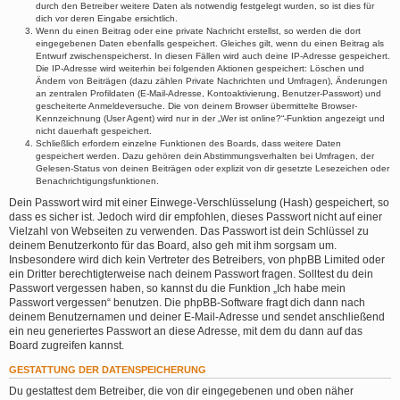
durch den Betreiber weitere Daten als notwendig festgelegt wurden, so ist dies für
dich vor deren Eingabe ersichtlich.
Wenn du einen Beitrag oder eine private Nachricht erstellst, so werden die dort
eingegebenen Daten ebenfalls gespeichert. Gleiches gilt, wenn du einen Beitrag als
Entwurf zwischenspeicherst. In diesen Fällen wird auch deine IP-Adresse gespeichert.
Die IP-Adresse wird weiterhin bei folgenden Aktionen gespeichert: Löschen und
Ändern von Beiträgen (dazu zählen Private Nachrichten und Umfragen), Änderungen
an zentralen Profildaten (E-Mail-Adresse, Kontoaktivierung, Benutzer-Passwort) und
gescheiterte Anmeldeversuche. Die von deinem Browser übermittelte Browser-
Kennzeichnung (User Agent) wird nur in der „Wer ist online?“-Funktion angezeigt und
nicht dauerhaft gespeichert.
Schließlich erfordern einzelne Funktionen des Boards, dass weitere Daten
gespeichert werden. Dazu gehören dein Abstimmungsverhalten bei Umfragen, der
Gelesen-Status von deinen Beiträgen oder explizit von dir gesetzte Lesezeichen oder
Benachrichtigungsfunktionen.
Dein Passwort wird mit einer Einwege-Verschlüsselung (Hash) gespeichert, so
dass es sicher ist. Jedoch wird dir empfohlen, dieses Passwort nicht auf einer
Vielzahl von Webseiten zu verwenden. Das Passwort ist dein Schlüssel zu
deinem Benutzerkonto für das Board, also geh mit ihm sorgsam um.
Insbesondere wird dich kein Vertreter des Betreibers, von phpBB Limited oder
ein Dritter berechtigterweise nach deinem Passwort fragen. Solltest du dein
Passwort vergessen haben, so kannst du die Funktion „Ich habe mein
Passwort vergessen“ benutzen. Die phpBB-Software fragt dich dann nach
deinem Benutzernamen und deiner E-Mail-Adresse und sendet anschließend
ein neu generiertes Passwort an diese Adresse, mit dem du dann auf das
Board zugreifen kannst.
GESTATTUNG DER DATENSPEICHERUNG
Du gestattest dem Betreiber, die von dir eingegebenen und oben näher