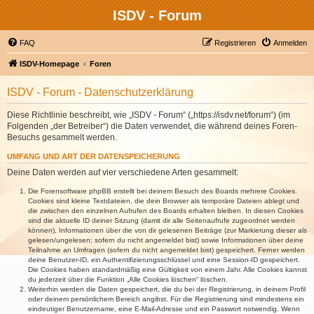
ISDV - Forum
FAQ
Registrieren
Anmelden
ISDV-Homepage
Foren
ISDV - Forum - Datenschutzerklärung
Diese Richtlinie beschreibt, wie „ISDV - Forum“ („https://isdv.net/forum“) (im
Folgenden „der Betreiber“) die Daten verwendet, die während deines Foren-
Besuchs gesammelt werden.
UMFANG UND ART DER DATENSPEICHERUNG
Deine Daten werden auf vier verschiedene Arten gesammelt:
Die Forensoftware phpBB erstellt bei deinem Besuch des Boards mehrere Cookies.
Cookies sind kleine Textdateien, die dein Browser als temporäre Dateien ablegt und
die zwischen den einzelnen Aufrufen des Boards erhalten bleiben. In diesen Cookies
sind die aktuelle ID deiner Sitzung (damit dir alle Seitenaufrufe zugeordnet werden
können), Informationen über die von dir gelesenen Beiträge (zur Markierung dieser als
gelesen/ungelesen; sofern du nicht angemeldet bist) sowie Informationen über deine
Teilnahme an Umfragen (sofern du nicht angemeldet bist) gespeichert. Ferner werden
deine Benutzer-ID, ein Authentifizierungsschlüssel und eine Session-ID gespeichert.
Die Cookies haben standardmäßig eine Gültigkeit von einem Jahr. Alle Cookies kannst
du jederzeit über die Funktion „Alle Cookies löschen“ löschen.
Weiterhin werden die Daten gespeichert, die du bei der Registrierung, in deinem Profil
oder deinem persönlichem Bereich angibst. Für die Registrierung sind mindestens ein
eindeutiger Benutzername, eine E-Mail-Adresse und ein Passwort notwendig. Wenn