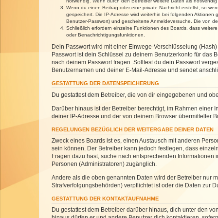
notwendig. Wenn durch den Betreiber weitere Daten als notwendig fe
Wenn du einen Beitrag oder eine private Nachricht erstellst, so we
gespeichert. Die IP-Adresse wird weiterhin bei folgenden Aktionen
Benutzer-Passwort) und gescheiterte Anmeldeversuche. Die von dein
Schließlich erfordern einzelne Funktionen des Boards, dass weite
oder Benachrichtigungsfunktionen.
Dein Passwort wird mit einer Einwege-Verschlüsselung (Hash) g
Passwort ist dein Schlüssel zu deinem Benutzerkonto für das Bo
nach deinem Passwort fragen. Solltest du dein Passwort verg
Benutzernamen und deiner E-Mail-Adresse und sendet anschlie
GESTATTUNG DER DATENSPEICHERUNG
Du gestattest dem Betreiber, die von dir eingegebenen und ob
Darüber hinaus ist der Betreiber berechtigt, im Rahmen einer
deiner IP-Adresse und der von deinem Browser übermittelter B
REGELUNGEN BEZÜGLICH DER WEITERGABE DEINER DATEN
Zweck eines Boards ist es, einen Austausch mit anderen Personen
sein können. Der Betreiber kann jedoch festlegen, dass einzeln
Fragen dazu hast, suche nach entsprechenden Informationen im 
Personen (Administratoren) zugänglich.
Andere als die oben genannten Daten wird der Betreiber nur mit
Strafverfolgungsbehörden) verpflichtet ist oder die Daten zur D
GESTATTUNG DER KONTAKTAUFNAHME
Du gestattest dem Betreiber darüber hinaus, dich unter den von
hinaus dürfen er und andere Benutzer dich kontaktieren, sofern