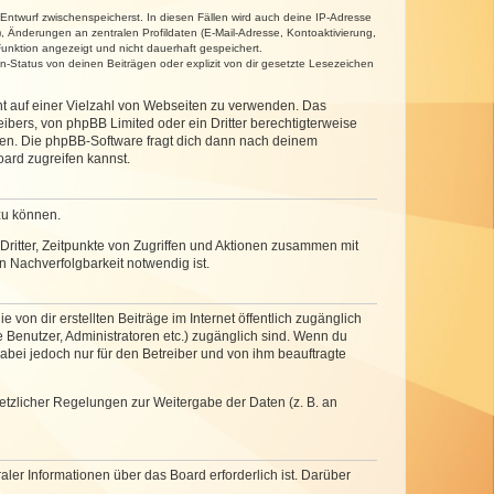
 Entwurf zwischenspeicherst. In diesen Fällen wird auch deine IP-Adresse
, Änderungen an zentralen Profildaten (E-Mail-Adresse, Kontoaktivierung,
unktion angezeigt und nicht dauerhaft gespeichert.
-Status von deinen Beiträgen oder explizit von dir gesetzte Lesezeichen
cht auf einer Vielzahl von Webseiten zu verwenden. Das
ibers, von phpBB Limited oder ein Dritter berechtigterweise
zen. Die phpBB-Software fragt dich dann nach deinem
ard zugreifen kannst.
zu können.
ritter, Zeitpunkte von Zugriffen und Aktionen zusammen mit
 Nachverfolgbarkeit notwendig ist.
von dir erstellten Beiträge im Internet öffentlich zugänglich
e Benutzer, Administratoren etc.) zugänglich sind. Wenn du
abei jedoch nur für den Betreiber und von ihm beauftragte
setzlicher Regelungen zur Weitergabe der Daten (z. B. an
ler Informationen über das Board erforderlich ist. Darüber