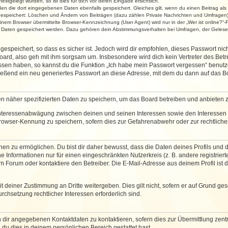
stgelegt wurden, so ist dies für dich vor deren Eingabe ersichtlich.
rden die dort eingegebenen Daten ebenfalls gespeichert. Gleiches gilt, wenn du einen Beitrag als
 gespeichert: Löschen und Ändern von Beiträgen (dazu zählen Private Nachrichten und Umfragen)
em Browser übermittelte Browser-Kennzeichnung (User Agent) wird nur in der „Wer ist online?“-F
re Daten gespeichert werden. Dazu gehören dein Abstimmungsverhalten bei Umfragen, der Gelesen
espeichert, so dass es sicher ist. Jedoch wird dir empfohlen, dieses Passwort ni
ard, also geh mit ihm sorgsam um. Insbesondere wird dich kein Vertreter des Betre
essen haben, so kannst du die Funktion „Ich habe mein Passwort vergessen“ benut
ßend ein neu generiertes Passwort an diese Adresse, mit dem du dann auf das Bo
en näher spezifizierten Daten zu speichern, um das Board betreiben und anbieten 
 Interessenabwägung zwischen deinen und seinen Interessen sowie den Interessen D
rowser-Kennung zu speichern, sofern dies zur Gefahrenabwehr oder zur rechtlichen
 zu ermöglichen. Du bist dir daher bewusst, dass die Daten deines Profils und die 
e Informationen nur für einen eingeschränkten Nutzerkreis (z. B. andere registriert
Forum oder kontaktiere den Betreiber. Die E-Mail-Adresse aus deinem Profil ist d
 deiner Zustimmung an Dritte weitergeben. Dies gilt nicht, sofern er auf Grund ge
urchsetzung rechtlicher Interessen erforderlich sind.
 dir angegebenen Kontaktdaten zu kontaktieren, sofern dies zur Übermittlung zentra
 du dies in deinem persönlichen Bereich gestattet hast.