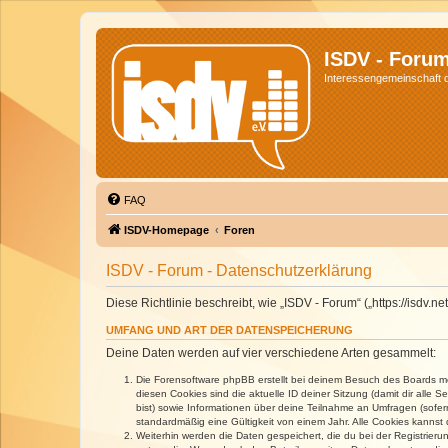
ISDV - Foru
Interessengemeinschaft de
FAQ
ISDV-Homepage
Foren
ISDV - Forum - Datenschutzerklärung
Diese Richtlinie beschreibt, wie „ISDV - Forum“ („https://isd
UMFANG UND ART DER DATENSPEICHERUNG
Deine Daten werden auf vier verschiedene Arten gesammelt:
Die Forensoftware phpBB erstellt bei deinem Besuch des Boards meh
diesen Cookies sind die aktuelle ID deiner Sitzung (damit dir alle
bist) sowie Informationen über deine Teilnahme an Umfragen (sofer
standardmäßig eine Gültigkeit von einem Jahr. Alle Cookies kannst d
Weiterhin werden die Daten gespeichert, die du bei der Registrieru