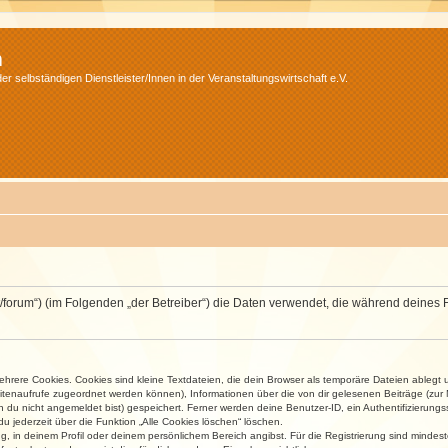
m
r selbständigen Dienstleister/Innen in der Veranstaltungswirtschaft e.V.
v.net/forum“) (im Folgenden „der Betreiber“) die Daten verwendet, die während dei
rere Cookies. Cookies sind kleine Textdateien, die dein Browser als temporäre Dateien ablegt 
 Seitenaufrufe zugeordnet werden können), Informationen über die von dir gelesenen Beiträge (zu
n du nicht angemeldet bist) gespeichert. Ferner werden deine Benutzer-ID, ein Authentifizierung
u jederzeit über die Funktion „Alle Cookies löschen“ löschen.
ng, in deinem Profil oder deinem persönlichem Bereich angibst. Für die Registrierung sind mind