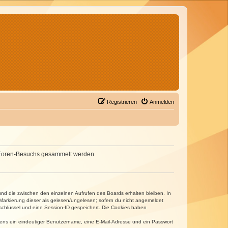
Registrieren
Anmelden
nes Foren-Besuchs gesammelt werden.
und die zwischen den einzelnen Aufrufen des Boards erhalten bleiben. In
r Markierung dieser als gelesen/ungelesen; sofern du nicht angemeldet
sschlüssel und eine Session-ID gespeichert. Die Cookies haben
estens ein eindeutiger Benutzername, eine E-Mail-Adresse und ein Passwort