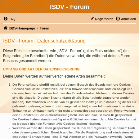
ISDV - Forum
FAQ
Registrieren
Anmelden
ISDV-Homepage
Foren
ISDV - Forum - Datenschutzerklärung
Diese Richtlinie beschreibt, wie „ISDV - Forum“ („https://isdv.net/forum“) (im
Folgenden „der Betreiber“) die Daten verwendet, die während deines Foren-
Besuchs gesammelt werden.
UMFANG UND ART DER DATENSPEICHERUNG
Deine Daten werden auf vier verschiedene Arten gesammelt:
Die Forensoftware phpBB erstellt bei deinem Besuch des Boards mehrere Cookies.
Cookies sind kleine Textdateien, die dein Browser als temporäre Dateien ablegt und
die zwischen den einzelnen Aufrufen des Boards erhalten bleiben. In diesen Cookies
sind die aktuelle ID deiner Sitzung (damit dir alle Seitenaufrufe zugeordnet werden
können), Informationen über die von dir gelesenen Beiträge (zur Markierung dieser als
gelesen/ungelesen; sofern du nicht angemeldet bist) sowie Informationen über deine
Teilnahme an Umfragen (sofern du nicht angemeldet bist) gespeichert. Ferner werden
deine Benutzer-ID, ein Authentifizierungsschlüssel und eine Session-ID gespeichert.
Die Cookies haben standardmäßig eine Gültigkeit von einem Jahr. Alle Cookies kannst
du jederzeit über die Funktion „Alle Cookies löschen“ löschen.
Weiterhin werden die Daten gespeichert, die du bei der Registrierung, in deinem Profil
oder deinem persönlichem Bereich angibst. Für die Registrierung sind mindestens ein
eindeutiger Benutzername, eine E-Mail-Adresse und ein Passwort notwendig. Wenn