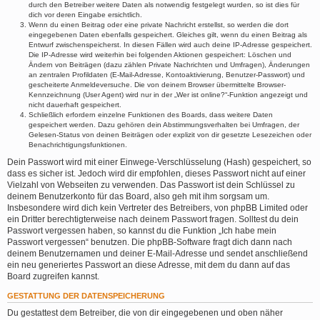
durch den Betreiber weitere Daten als notwendig festgelegt wurden, so ist dies für
dich vor deren Eingabe ersichtlich.
Wenn du einen Beitrag oder eine private Nachricht erstellst, so werden die dort
eingegebenen Daten ebenfalls gespeichert. Gleiches gilt, wenn du einen Beitrag als
Entwurf zwischenspeicherst. In diesen Fällen wird auch deine IP-Adresse gespeichert.
Die IP-Adresse wird weiterhin bei folgenden Aktionen gespeichert: Löschen und
Ändern von Beiträgen (dazu zählen Private Nachrichten und Umfragen), Änderungen
an zentralen Profildaten (E-Mail-Adresse, Kontoaktivierung, Benutzer-Passwort) und
gescheiterte Anmeldeversuche. Die von deinem Browser übermittelte Browser-
Kennzeichnung (User Agent) wird nur in der „Wer ist online?“-Funktion angezeigt und
nicht dauerhaft gespeichert.
Schließlich erfordern einzelne Funktionen des Boards, dass weitere Daten
gespeichert werden. Dazu gehören dein Abstimmungsverhalten bei Umfragen, der
Gelesen-Status von deinen Beiträgen oder explizit von dir gesetzte Lesezeichen oder
Benachrichtigungsfunktionen.
Dein Passwort wird mit einer Einwege-Verschlüsselung (Hash) gespeichert, so
dass es sicher ist. Jedoch wird dir empfohlen, dieses Passwort nicht auf einer
Vielzahl von Webseiten zu verwenden. Das Passwort ist dein Schlüssel zu
deinem Benutzerkonto für das Board, also geh mit ihm sorgsam um.
Insbesondere wird dich kein Vertreter des Betreibers, von phpBB Limited oder
ein Dritter berechtigterweise nach deinem Passwort fragen. Solltest du dein
Passwort vergessen haben, so kannst du die Funktion „Ich habe mein
Passwort vergessen“ benutzen. Die phpBB-Software fragt dich dann nach
deinem Benutzernamen und deiner E-Mail-Adresse und sendet anschließend
ein neu generiertes Passwort an diese Adresse, mit dem du dann auf das
Board zugreifen kannst.
GESTATTUNG DER DATENSPEICHERUNG
Du gestattest dem Betreiber, die von dir eingegebenen und oben näher