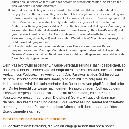
durch den Betreiber weitere Daten als notwendig festgelegt wurden, so ist dies für
dich vor deren Eingabe ersichtlich.
Wenn du einen Beitrag oder eine private Nachricht erstellst, so werden die dort
eingegebenen Daten ebenfalls gespeichert. Gleiches gilt, wenn du einen Beitrag als
Entwurf zwischenspeicherst. In diesen Fällen wird auch deine IP-Adresse gespeichert.
Die IP-Adresse wird weiterhin bei folgenden Aktionen gespeichert: Löschen und
Ändern von Beiträgen (dazu zählen Private Nachrichten und Umfragen), Änderungen
an zentralen Profildaten (E-Mail-Adresse, Kontoaktivierung, Benutzer-Passwort) und
gescheiterte Anmeldeversuche. Die von deinem Browser übermittelte Browser-
Kennzeichnung (User Agent) wird nur in der „Wer ist online?“-Funktion angezeigt und
nicht dauerhaft gespeichert.
Schließlich erfordern einzelne Funktionen des Boards, dass weitere Daten
gespeichert werden. Dazu gehören dein Abstimmungsverhalten bei Umfragen, der
Gelesen-Status von deinen Beiträgen oder explizit von dir gesetzte Lesezeichen oder
Benachrichtigungsfunktionen.
Dein Passwort wird mit einer Einwege-Verschlüsselung (Hash) gespeichert, so
dass es sicher ist. Jedoch wird dir empfohlen, dieses Passwort nicht auf einer
Vielzahl von Webseiten zu verwenden. Das Passwort ist dein Schlüssel zu
deinem Benutzerkonto für das Board, also geh mit ihm sorgsam um.
Insbesondere wird dich kein Vertreter des Betreibers, von phpBB Limited oder
ein Dritter berechtigterweise nach deinem Passwort fragen. Solltest du dein
Passwort vergessen haben, so kannst du die Funktion „Ich habe mein
Passwort vergessen“ benutzen. Die phpBB-Software fragt dich dann nach
deinem Benutzernamen und deiner E-Mail-Adresse und sendet anschließend
ein neu generiertes Passwort an diese Adresse, mit dem du dann auf das
Board zugreifen kannst.
GESTATTUNG DER DATENSPEICHERUNG
Du gestattest dem Betreiber, die von dir eingegebenen und oben näher