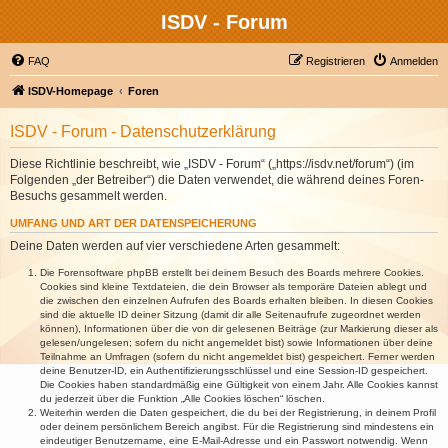
ISDV - Forum
FAQ
Registrieren
Anmelden
ISDV-Homepage
Foren
ISDV - Forum - Datenschutzerklärung
Diese Richtlinie beschreibt, wie „ISDV - Forum“ („https://isdv.net/forum“) (im
Folgenden „der Betreiber“) die Daten verwendet, die während deines Foren-
Besuchs gesammelt werden.
UMFANG UND ART DER DATENSPEICHERUNG
Deine Daten werden auf vier verschiedene Arten gesammelt:
Die Forensoftware phpBB erstellt bei deinem Besuch des Boards mehrere Cookies.
Cookies sind kleine Textdateien, die dein Browser als temporäre Dateien ablegt und
die zwischen den einzelnen Aufrufen des Boards erhalten bleiben. In diesen Cookies
sind die aktuelle ID deiner Sitzung (damit dir alle Seitenaufrufe zugeordnet werden
können), Informationen über die von dir gelesenen Beiträge (zur Markierung dieser als
gelesen/ungelesen; sofern du nicht angemeldet bist) sowie Informationen über deine
Teilnahme an Umfragen (sofern du nicht angemeldet bist) gespeichert. Ferner werden
deine Benutzer-ID, ein Authentifizierungsschlüssel und eine Session-ID gespeichert.
Die Cookies haben standardmäßig eine Gültigkeit von einem Jahr. Alle Cookies kannst
du jederzeit über die Funktion „Alle Cookies löschen“ löschen.
Weiterhin werden die Daten gespeichert, die du bei der Registrierung, in deinem Profil
oder deinem persönlichem Bereich angibst. Für die Registrierung sind mindestens ein
eindeutiger Benutzername, eine E-Mail-Adresse und ein Passwort notwendig. Wenn