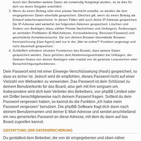
durch den Betreiber weitere Daten als notwendig festgelegt wurden, so ist dies für
dich vor deren Eingabe ersichtlich.
Wenn du einen Beitrag oder eine private Nachricht erstellst, so werden die dort
eingegebenen Daten ebenfalls gespeichert. Gleiches gilt, wenn du einen Beitrag als
Entwurf zwischenspeicherst. In diesen Fällen wird auch deine IP-Adresse gespeichert.
Die IP-Adresse wird weiterhin bei folgenden Aktionen gespeichert: Löschen und
Ändern von Beiträgen (dazu zählen Private Nachrichten und Umfragen), Änderungen
an zentralen Profildaten (E-Mail-Adresse, Kontoaktivierung, Benutzer-Passwort) und
gescheiterte Anmeldeversuche. Die von deinem Browser übermittelte Browser-
Kennzeichnung (User Agent) wird nur in der „Wer ist online?“-Funktion angezeigt und
nicht dauerhaft gespeichert.
Schließlich erfordern einzelne Funktionen des Boards, dass weitere Daten
gespeichert werden. Dazu gehören dein Abstimmungsverhalten bei Umfragen, der
Gelesen-Status von deinen Beiträgen oder explizit von dir gesetzte Lesezeichen oder
Benachrichtigungsfunktionen.
Dein Passwort wird mit einer Einwege-Verschlüsselung (Hash) gespeichert, so
dass es sicher ist. Jedoch wird dir empfohlen, dieses Passwort nicht auf einer
Vielzahl von Webseiten zu verwenden. Das Passwort ist dein Schlüssel zu
deinem Benutzerkonto für das Board, also geh mit ihm sorgsam um.
Insbesondere wird dich kein Vertreter des Betreibers, von phpBB Limited oder
ein Dritter berechtigterweise nach deinem Passwort fragen. Solltest du dein
Passwort vergessen haben, so kannst du die Funktion „Ich habe mein
Passwort vergessen“ benutzen. Die phpBB-Software fragt dich dann nach
deinem Benutzernamen und deiner E-Mail-Adresse und sendet anschließend
ein neu generiertes Passwort an diese Adresse, mit dem du dann auf das
Board zugreifen kannst.
GESTATTUNG DER DATENSPEICHERUNG
Du gestattest dem Betreiber, die von dir eingegebenen und oben näher