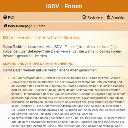
ISDV - Forum
FAQ
Registrieren
Anmelden
ISDV-Homepage
Foren
ISDV - Forum - Datenschutzerklärung
Diese Richtlinie beschreibt, wie „ISDV - Forum“ („https://isdv.net/forum“) (im
Folgenden „der Betreiber“) die Daten verwendet, die während deines Foren-
Besuchs gesammelt werden.
UMFANG UND ART DER DATENSPEICHERUNG
Deine Daten werden auf vier verschiedene Arten gesammelt:
Die Forensoftware phpBB erstellt bei deinem Besuch des Boards mehrere Cookies.
Cookies sind kleine Textdateien, die dein Browser als temporäre Dateien ablegt und
die zwischen den einzelnen Aufrufen des Boards erhalten bleiben. In diesen Cookies
sind die aktuelle ID deiner Sitzung (damit dir alle Seitenaufrufe zugeordnet werden
können), Informationen über die von dir gelesenen Beiträge (zur Markierung dieser als
gelesen/ungelesen; sofern du nicht angemeldet bist) sowie Informationen über deine
Teilnahme an Umfragen (sofern du nicht angemeldet bist) gespeichert. Ferner werden
deine Benutzer-ID, ein Authentifizierungsschlüssel und eine Session-ID gespeichert.
Die Cookies haben standardmäßig eine Gültigkeit von einem Jahr. Alle Cookies kannst
du jederzeit über die Funktion „Alle Cookies löschen“ löschen.
Weiterhin werden die Daten gespeichert, die du bei der Registrierung, in deinem Profil
oder deinem persönlichem Bereich angibst. Für die Registrierung sind mindestens ein
eindeutiger Benutzername, eine E-Mail-Adresse und ein Passwort notwendig. Wenn