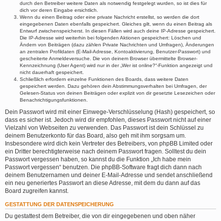
durch den Betreiber weitere Daten als notwendig festgelegt wurden, so ist dies für
dich vor deren Eingabe ersichtlich.
Wenn du einen Beitrag oder eine private Nachricht erstellst, so werden die dort
eingegebenen Daten ebenfalls gespeichert. Gleiches gilt, wenn du einen Beitrag als
Entwurf zwischenspeicherst. In diesen Fällen wird auch deine IP-Adresse gespeichert.
Die IP-Adresse wird weiterhin bei folgenden Aktionen gespeichert: Löschen und
Ändern von Beiträgen (dazu zählen Private Nachrichten und Umfragen), Änderungen
an zentralen Profildaten (E-Mail-Adresse, Kontoaktivierung, Benutzer-Passwort) und
gescheiterte Anmeldeversuche. Die von deinem Browser übermittelte Browser-
Kennzeichnung (User Agent) wird nur in der „Wer ist online?“-Funktion angezeigt und
nicht dauerhaft gespeichert.
Schließlich erfordern einzelne Funktionen des Boards, dass weitere Daten
gespeichert werden. Dazu gehören dein Abstimmungsverhalten bei Umfragen, der
Gelesen-Status von deinen Beiträgen oder explizit von dir gesetzte Lesezeichen oder
Benachrichtigungsfunktionen.
Dein Passwort wird mit einer Einwege-Verschlüsselung (Hash) gespeichert, so
dass es sicher ist. Jedoch wird dir empfohlen, dieses Passwort nicht auf einer
Vielzahl von Webseiten zu verwenden. Das Passwort ist dein Schlüssel zu
deinem Benutzerkonto für das Board, also geh mit ihm sorgsam um.
Insbesondere wird dich kein Vertreter des Betreibers, von phpBB Limited oder
ein Dritter berechtigterweise nach deinem Passwort fragen. Solltest du dein
Passwort vergessen haben, so kannst du die Funktion „Ich habe mein
Passwort vergessen“ benutzen. Die phpBB-Software fragt dich dann nach
deinem Benutzernamen und deiner E-Mail-Adresse und sendet anschließend
ein neu generiertes Passwort an diese Adresse, mit dem du dann auf das
Board zugreifen kannst.
GESTATTUNG DER DATENSPEICHERUNG
Du gestattest dem Betreiber, die von dir eingegebenen und oben näher