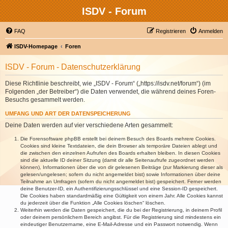
ISDV - Forum
FAQ
Registrieren
Anmelden
ISDV-Homepage
Foren
ISDV - Forum - Datenschutzerklärung
Diese Richtlinie beschreibt, wie „ISDV - Forum“ („https://isdv.net/forum“) (im
Folgenden „der Betreiber“) die Daten verwendet, die während deines Foren-
Besuchs gesammelt werden.
UMFANG UND ART DER DATENSPEICHERUNG
Deine Daten werden auf vier verschiedene Arten gesammelt:
Die Forensoftware phpBB erstellt bei deinem Besuch des Boards mehrere Cookies.
Cookies sind kleine Textdateien, die dein Browser als temporäre Dateien ablegt und
die zwischen den einzelnen Aufrufen des Boards erhalten bleiben. In diesen Cookies
sind die aktuelle ID deiner Sitzung (damit dir alle Seitenaufrufe zugeordnet werden
können), Informationen über die von dir gelesenen Beiträge (zur Markierung dieser als
gelesen/ungelesen; sofern du nicht angemeldet bist) sowie Informationen über deine
Teilnahme an Umfragen (sofern du nicht angemeldet bist) gespeichert. Ferner werden
deine Benutzer-ID, ein Authentifizierungsschlüssel und eine Session-ID gespeichert.
Die Cookies haben standardmäßig eine Gültigkeit von einem Jahr. Alle Cookies kannst
du jederzeit über die Funktion „Alle Cookies löschen“ löschen.
Weiterhin werden die Daten gespeichert, die du bei der Registrierung, in deinem Profil
oder deinem persönlichem Bereich angibst. Für die Registrierung sind mindestens ein
eindeutiger Benutzername, eine E-Mail-Adresse und ein Passwort notwendig. Wenn