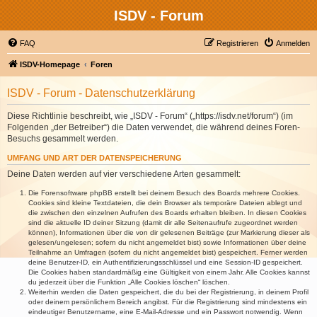
ISDV - Forum
FAQ
Registrieren
Anmelden
ISDV-Homepage
Foren
ISDV - Forum - Datenschutzerklärung
Diese Richtlinie beschreibt, wie „ISDV - Forum“ („https://isdv.net/forum“) (im
Folgenden „der Betreiber“) die Daten verwendet, die während deines Foren-
Besuchs gesammelt werden.
UMFANG UND ART DER DATENSPEICHERUNG
Deine Daten werden auf vier verschiedene Arten gesammelt:
Die Forensoftware phpBB erstellt bei deinem Besuch des Boards mehrere Cookies.
Cookies sind kleine Textdateien, die dein Browser als temporäre Dateien ablegt und
die zwischen den einzelnen Aufrufen des Boards erhalten bleiben. In diesen Cookies
sind die aktuelle ID deiner Sitzung (damit dir alle Seitenaufrufe zugeordnet werden
können), Informationen über die von dir gelesenen Beiträge (zur Markierung dieser als
gelesen/ungelesen; sofern du nicht angemeldet bist) sowie Informationen über deine
Teilnahme an Umfragen (sofern du nicht angemeldet bist) gespeichert. Ferner werden
deine Benutzer-ID, ein Authentifizierungsschlüssel und eine Session-ID gespeichert.
Die Cookies haben standardmäßig eine Gültigkeit von einem Jahr. Alle Cookies kannst
du jederzeit über die Funktion „Alle Cookies löschen“ löschen.
Weiterhin werden die Daten gespeichert, die du bei der Registrierung, in deinem Profil
oder deinem persönlichem Bereich angibst. Für die Registrierung sind mindestens ein
eindeutiger Benutzername, eine E-Mail-Adresse und ein Passwort notwendig. Wenn