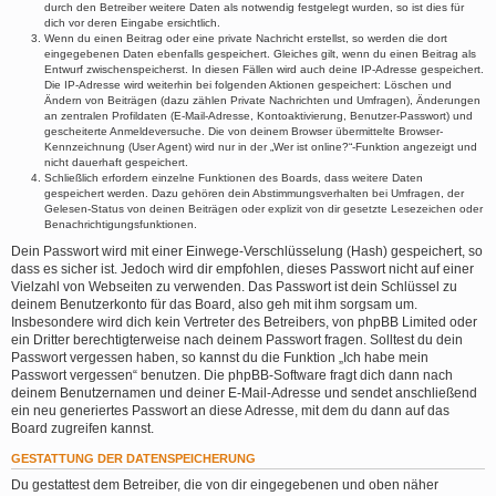
durch den Betreiber weitere Daten als notwendig festgelegt wurden, so ist dies für
dich vor deren Eingabe ersichtlich.
Wenn du einen Beitrag oder eine private Nachricht erstellst, so werden die dort
eingegebenen Daten ebenfalls gespeichert. Gleiches gilt, wenn du einen Beitrag als
Entwurf zwischenspeicherst. In diesen Fällen wird auch deine IP-Adresse gespeichert.
Die IP-Adresse wird weiterhin bei folgenden Aktionen gespeichert: Löschen und
Ändern von Beiträgen (dazu zählen Private Nachrichten und Umfragen), Änderungen
an zentralen Profildaten (E-Mail-Adresse, Kontoaktivierung, Benutzer-Passwort) und
gescheiterte Anmeldeversuche. Die von deinem Browser übermittelte Browser-
Kennzeichnung (User Agent) wird nur in der „Wer ist online?“-Funktion angezeigt und
nicht dauerhaft gespeichert.
Schließlich erfordern einzelne Funktionen des Boards, dass weitere Daten
gespeichert werden. Dazu gehören dein Abstimmungsverhalten bei Umfragen, der
Gelesen-Status von deinen Beiträgen oder explizit von dir gesetzte Lesezeichen oder
Benachrichtigungsfunktionen.
Dein Passwort wird mit einer Einwege-Verschlüsselung (Hash) gespeichert, so
dass es sicher ist. Jedoch wird dir empfohlen, dieses Passwort nicht auf einer
Vielzahl von Webseiten zu verwenden. Das Passwort ist dein Schlüssel zu
deinem Benutzerkonto für das Board, also geh mit ihm sorgsam um.
Insbesondere wird dich kein Vertreter des Betreibers, von phpBB Limited oder
ein Dritter berechtigterweise nach deinem Passwort fragen. Solltest du dein
Passwort vergessen haben, so kannst du die Funktion „Ich habe mein
Passwort vergessen“ benutzen. Die phpBB-Software fragt dich dann nach
deinem Benutzernamen und deiner E-Mail-Adresse und sendet anschließend
ein neu generiertes Passwort an diese Adresse, mit dem du dann auf das
Board zugreifen kannst.
GESTATTUNG DER DATENSPEICHERUNG
Du gestattest dem Betreiber, die von dir eingegebenen und oben näher