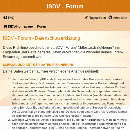
ISDV - Forum
FAQ
Registrieren
Anmelden
ISDV-Homepage
Foren
ISDV - Forum - Datenschutzerklärung
Diese Richtlinie beschreibt, wie „ISDV - Forum“ („https://isdv.net/forum“) (im
Folgenden „der Betreiber“) die Daten verwendet, die während deines Foren-
Besuchs gesammelt werden.
UMFANG UND ART DER DATENSPEICHERUNG
Deine Daten werden auf vier verschiedene Arten gesammelt:
Die Forensoftware phpBB erstellt bei deinem Besuch des Boards mehrere Cookies.
Cookies sind kleine Textdateien, die dein Browser als temporäre Dateien ablegt und
die zwischen den einzelnen Aufrufen des Boards erhalten bleiben. In diesen Cookies
sind die aktuelle ID deiner Sitzung (damit dir alle Seitenaufrufe zugeordnet werden
können), Informationen über die von dir gelesenen Beiträge (zur Markierung dieser als
gelesen/ungelesen; sofern du nicht angemeldet bist) sowie Informationen über deine
Teilnahme an Umfragen (sofern du nicht angemeldet bist) gespeichert. Ferner werden
deine Benutzer-ID, ein Authentifizierungsschlüssel und eine Session-ID gespeichert.
Die Cookies haben standardmäßig eine Gültigkeit von einem Jahr. Alle Cookies kannst
du jederzeit über die Funktion „Alle Cookies löschen“ löschen.
Weiterhin werden die Daten gespeichert, die du bei der Registrierung, in deinem Profil
oder deinem persönlichem Bereich angibst. Für die Registrierung sind mindestens ein
eindeutiger Benutzername, eine E-Mail-Adresse und ein Passwort notwendig. Wenn