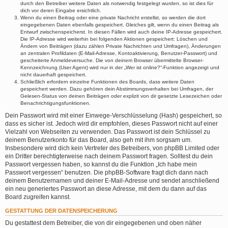
durch den Betreiber weitere Daten als notwendig festgelegt wurden, so ist dies für
dich vor deren Eingabe ersichtlich.
Wenn du einen Beitrag oder eine private Nachricht erstellst, so werden die dort
eingegebenen Daten ebenfalls gespeichert. Gleiches gilt, wenn du einen Beitrag als
Entwurf zwischenspeicherst. In diesen Fällen wird auch deine IP-Adresse gespeichert.
Die IP-Adresse wird weiterhin bei folgenden Aktionen gespeichert: Löschen und
Ändern von Beiträgen (dazu zählen Private Nachrichten und Umfragen), Änderungen
an zentralen Profildaten (E-Mail-Adresse, Kontoaktivierung, Benutzer-Passwort) und
gescheiterte Anmeldeversuche. Die von deinem Browser übermittelte Browser-
Kennzeichnung (User Agent) wird nur in der „Wer ist online?“-Funktion angezeigt und
nicht dauerhaft gespeichert.
Schließlich erfordern einzelne Funktionen des Boards, dass weitere Daten
gespeichert werden. Dazu gehören dein Abstimmungsverhalten bei Umfragen, der
Gelesen-Status von deinen Beiträgen oder explizit von dir gesetzte Lesezeichen oder
Benachrichtigungsfunktionen.
Dein Passwort wird mit einer Einwege-Verschlüsselung (Hash) gespeichert, so
dass es sicher ist. Jedoch wird dir empfohlen, dieses Passwort nicht auf einer
Vielzahl von Webseiten zu verwenden. Das Passwort ist dein Schlüssel zu
deinem Benutzerkonto für das Board, also geh mit ihm sorgsam um.
Insbesondere wird dich kein Vertreter des Betreibers, von phpBB Limited oder
ein Dritter berechtigterweise nach deinem Passwort fragen. Solltest du dein
Passwort vergessen haben, so kannst du die Funktion „Ich habe mein
Passwort vergessen“ benutzen. Die phpBB-Software fragt dich dann nach
deinem Benutzernamen und deiner E-Mail-Adresse und sendet anschließend
ein neu generiertes Passwort an diese Adresse, mit dem du dann auf das
Board zugreifen kannst.
GESTATTUNG DER DATENSPEICHERUNG
Du gestattest dem Betreiber, die von dir eingegebenen und oben näher