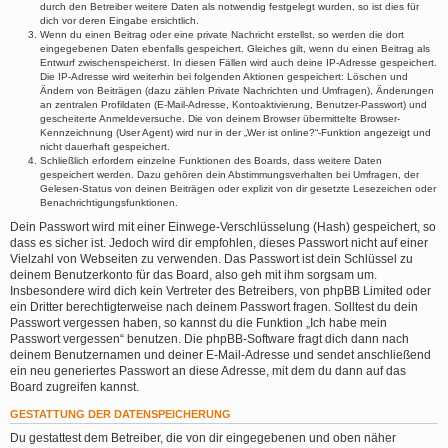
durch den Betreiber weitere Daten als notwendig festgelegt wurden, so ist dies für
dich vor deren Eingabe ersichtlich.
Wenn du einen Beitrag oder eine private Nachricht erstellst, so werden die dort
eingegebenen Daten ebenfalls gespeichert. Gleiches gilt, wenn du einen Beitrag als
Entwurf zwischenspeicherst. In diesen Fällen wird auch deine IP-Adresse gespeichert.
Die IP-Adresse wird weiterhin bei folgenden Aktionen gespeichert: Löschen und
Ändern von Beiträgen (dazu zählen Private Nachrichten und Umfragen), Änderungen
an zentralen Profildaten (E-Mail-Adresse, Kontoaktivierung, Benutzer-Passwort) und
gescheiterte Anmeldeversuche. Die von deinem Browser übermittelte Browser-
Kennzeichnung (User Agent) wird nur in der „Wer ist online?“-Funktion angezeigt und
nicht dauerhaft gespeichert.
Schließlich erfordern einzelne Funktionen des Boards, dass weitere Daten
gespeichert werden. Dazu gehören dein Abstimmungsverhalten bei Umfragen, der
Gelesen-Status von deinen Beiträgen oder explizit von dir gesetzte Lesezeichen oder
Benachrichtigungsfunktionen.
Dein Passwort wird mit einer Einwege-Verschlüsselung (Hash) gespeichert, so
dass es sicher ist. Jedoch wird dir empfohlen, dieses Passwort nicht auf einer
Vielzahl von Webseiten zu verwenden. Das Passwort ist dein Schlüssel zu
deinem Benutzerkonto für das Board, also geh mit ihm sorgsam um.
Insbesondere wird dich kein Vertreter des Betreibers, von phpBB Limited oder
ein Dritter berechtigterweise nach deinem Passwort fragen. Solltest du dein
Passwort vergessen haben, so kannst du die Funktion „Ich habe mein
Passwort vergessen“ benutzen. Die phpBB-Software fragt dich dann nach
deinem Benutzernamen und deiner E-Mail-Adresse und sendet anschließend
ein neu generiertes Passwort an diese Adresse, mit dem du dann auf das
Board zugreifen kannst.
GESTATTUNG DER DATENSPEICHERUNG
Du gestattest dem Betreiber, die von dir eingegebenen und oben näher