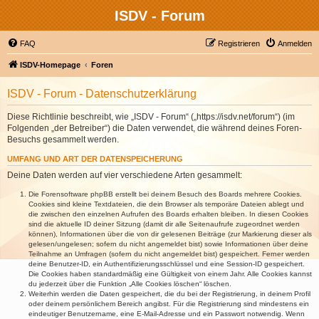
ISDV - Forum
FAQ
Registrieren
Anmelden
ISDV-Homepage
Foren
ISDV - Forum - Datenschutzerklärung
Diese Richtlinie beschreibt, wie „ISDV - Forum“ („https://isdv.net/forum“) (im
Folgenden „der Betreiber“) die Daten verwendet, die während deines Foren-
Besuchs gesammelt werden.
UMFANG UND ART DER DATENSPEICHERUNG
Deine Daten werden auf vier verschiedene Arten gesammelt:
Die Forensoftware phpBB erstellt bei deinem Besuch des Boards mehrere Cookies.
Cookies sind kleine Textdateien, die dein Browser als temporäre Dateien ablegt und
die zwischen den einzelnen Aufrufen des Boards erhalten bleiben. In diesen Cookies
sind die aktuelle ID deiner Sitzung (damit dir alle Seitenaufrufe zugeordnet werden
können), Informationen über die von dir gelesenen Beiträge (zur Markierung dieser als
gelesen/ungelesen; sofern du nicht angemeldet bist) sowie Informationen über deine
Teilnahme an Umfragen (sofern du nicht angemeldet bist) gespeichert. Ferner werden
deine Benutzer-ID, ein Authentifizierungsschlüssel und eine Session-ID gespeichert.
Die Cookies haben standardmäßig eine Gültigkeit von einem Jahr. Alle Cookies kannst
du jederzeit über die Funktion „Alle Cookies löschen“ löschen.
Weiterhin werden die Daten gespeichert, die du bei der Registrierung, in deinem Profil
oder deinem persönlichem Bereich angibst. Für die Registrierung sind mindestens ein
eindeutiger Benutzername, eine E-Mail-Adresse und ein Passwort notwendig. Wenn