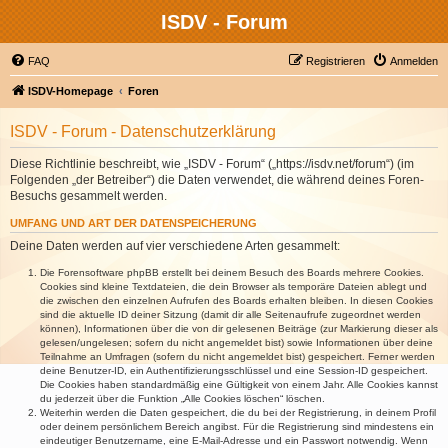
ISDV - Forum
FAQ
Registrieren
Anmelden
ISDV-Homepage
Foren
ISDV - Forum - Datenschutzerklärung
Diese Richtlinie beschreibt, wie „ISDV - Forum“ („https://isdv.net/forum“) (im
Folgenden „der Betreiber“) die Daten verwendet, die während deines Foren-
Besuchs gesammelt werden.
UMFANG UND ART DER DATENSPEICHERUNG
Deine Daten werden auf vier verschiedene Arten gesammelt:
Die Forensoftware phpBB erstellt bei deinem Besuch des Boards mehrere Cookies.
Cookies sind kleine Textdateien, die dein Browser als temporäre Dateien ablegt und
die zwischen den einzelnen Aufrufen des Boards erhalten bleiben. In diesen Cookies
sind die aktuelle ID deiner Sitzung (damit dir alle Seitenaufrufe zugeordnet werden
können), Informationen über die von dir gelesenen Beiträge (zur Markierung dieser als
gelesen/ungelesen; sofern du nicht angemeldet bist) sowie Informationen über deine
Teilnahme an Umfragen (sofern du nicht angemeldet bist) gespeichert. Ferner werden
deine Benutzer-ID, ein Authentifizierungsschlüssel und eine Session-ID gespeichert.
Die Cookies haben standardmäßig eine Gültigkeit von einem Jahr. Alle Cookies kannst
du jederzeit über die Funktion „Alle Cookies löschen“ löschen.
Weiterhin werden die Daten gespeichert, die du bei der Registrierung, in deinem Profil
oder deinem persönlichem Bereich angibst. Für die Registrierung sind mindestens ein
eindeutiger Benutzername, eine E-Mail-Adresse und ein Passwort notwendig. Wenn