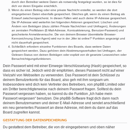
durch den Betreiber weitere Daten als notwendig festgelegt wurden, so ist dies für
dich vor deren Eingabe ersichtlich.
Wenn du einen Beitrag oder eine private Nachricht erstellst, so werden die dort
eingegebenen Daten ebenfalls gespeichert. Gleiches gilt, wenn du einen Beitrag als
Entwurf zwischenspeicherst. In diesen Fällen wird auch deine IP-Adresse gespeichert.
Die IP-Adresse wird weiterhin bei folgenden Aktionen gespeichert: Löschen und
Ändern von Beiträgen (dazu zählen Private Nachrichten und Umfragen), Änderungen
an zentralen Profildaten (E-Mail-Adresse, Kontoaktivierung, Benutzer-Passwort) und
gescheiterte Anmeldeversuche. Die von deinem Browser übermittelte Browser-
Kennzeichnung (User Agent) wird nur in der „Wer ist online?“-Funktion angezeigt und
nicht dauerhaft gespeichert.
Schließlich erfordern einzelne Funktionen des Boards, dass weitere Daten
gespeichert werden. Dazu gehören dein Abstimmungsverhalten bei Umfragen, der
Gelesen-Status von deinen Beiträgen oder explizit von dir gesetzte Lesezeichen oder
Benachrichtigungsfunktionen.
Dein Passwort wird mit einer Einwege-Verschlüsselung (Hash) gespeichert, so
dass es sicher ist. Jedoch wird dir empfohlen, dieses Passwort nicht auf einer
Vielzahl von Webseiten zu verwenden. Das Passwort ist dein Schlüssel zu
deinem Benutzerkonto für das Board, also geh mit ihm sorgsam um.
Insbesondere wird dich kein Vertreter des Betreibers, von phpBB Limited oder
ein Dritter berechtigterweise nach deinem Passwort fragen. Solltest du dein
Passwort vergessen haben, so kannst du die Funktion „Ich habe mein
Passwort vergessen“ benutzen. Die phpBB-Software fragt dich dann nach
deinem Benutzernamen und deiner E-Mail-Adresse und sendet anschließend
ein neu generiertes Passwort an diese Adresse, mit dem du dann auf das
Board zugreifen kannst.
GESTATTUNG DER DATENSPEICHERUNG
Du gestattest dem Betreiber, die von dir eingegebenen und oben näher