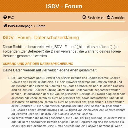
ISDV - Forum
FAQ
Registrieren
Anmelden
ISDV-Homepage
Foren
ISDV - Forum - Datenschutzerklärung
Diese Richtlinie beschreibt, wie „ISDV - Forum“ („https://isdv.net/forum“) (im
Folgenden „der Betreiber“) die Daten verwendet, die während deines Foren-
Besuchs gesammelt werden.
UMFANG UND ART DER DATENSPEICHERUNG
Deine Daten werden auf vier verschiedene Arten gesammelt:
Die Forensoftware phpBB erstellt bei deinem Besuch des Boards mehrere Cookies.
Cookies sind kleine Textdateien, die dein Browser als temporäre Dateien ablegt und
die zwischen den einzelnen Aufrufen des Boards erhalten bleiben. In diesen Cookies
sind die aktuelle ID deiner Sitzung (damit dir alle Seitenaufrufe zugeordnet werden
können), Informationen über die von dir gelesenen Beiträge (zur Markierung dieser als
gelesen/ungelesen; sofern du nicht angemeldet bist) sowie Informationen über deine
Teilnahme an Umfragen (sofern du nicht angemeldet bist) gespeichert. Ferner werden
deine Benutzer-ID, ein Authentifizierungsschlüssel und eine Session-ID gespeichert.
Die Cookies haben standardmäßig eine Gültigkeit von einem Jahr. Alle Cookies kannst
du jederzeit über die Funktion „Alle Cookies löschen“ löschen.
Weiterhin werden die Daten gespeichert, die du bei der Registrierung, in deinem Profil
oder deinem persönlichem Bereich angibst. Für die Registrierung sind mindestens ein
eindeutiger Benutzername, eine E-Mail-Adresse und ein Passwort notwendig. Wenn