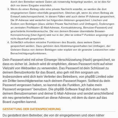
durch den Betreiber weitere Daten als notwendig festgelegt wurden, so ist dies für
dich vor deren Eingabe ersichtlich.
Wenn du einen Beitrag oder eine private Nachricht erstellst, so werden die dort
eingegebenen Daten ebenfalls gespeichert. Gleiches gilt, wenn du einen Beitrag als
Entwurf zwischenspeicherst. In diesen Fällen wird auch deine IP-Adresse gespeichert.
Die IP-Adresse wird weiterhin bei folgenden Aktionen gespeichert: Löschen und
Ändern von Beiträgen (dazu zählen Private Nachrichten und Umfragen), Änderungen
an zentralen Profildaten (E-Mail-Adresse, Kontoaktivierung, Benutzer-Passwort) und
gescheiterte Anmeldeversuche. Die von deinem Browser übermittelte Browser-
Kennzeichnung (User Agent) wird nur in der „Wer ist online?“-Funktion angezeigt und
nicht dauerhaft gespeichert.
Schließlich erfordern einzelne Funktionen des Boards, dass weitere Daten
gespeichert werden. Dazu gehören dein Abstimmungsverhalten bei Umfragen, der
Gelesen-Status von deinen Beiträgen oder explizit von dir gesetzte Lesezeichen oder
Benachrichtigungsfunktionen.
Dein Passwort wird mit einer Einwege-Verschlüsselung (Hash) gespeichert, so
dass es sicher ist. Jedoch wird dir empfohlen, dieses Passwort nicht auf einer
Vielzahl von Webseiten zu verwenden. Das Passwort ist dein Schlüssel zu
deinem Benutzerkonto für das Board, also geh mit ihm sorgsam um.
Insbesondere wird dich kein Vertreter des Betreibers, von phpBB Limited oder
ein Dritter berechtigterweise nach deinem Passwort fragen. Solltest du dein
Passwort vergessen haben, so kannst du die Funktion „Ich habe mein
Passwort vergessen“ benutzen. Die phpBB-Software fragt dich dann nach
deinem Benutzernamen und deiner E-Mail-Adresse und sendet anschließend
ein neu generiertes Passwort an diese Adresse, mit dem du dann auf das
Board zugreifen kannst.
GESTATTUNG DER DATENSPEICHERUNG
Du gestattest dem Betreiber, die von dir eingegebenen und oben näher