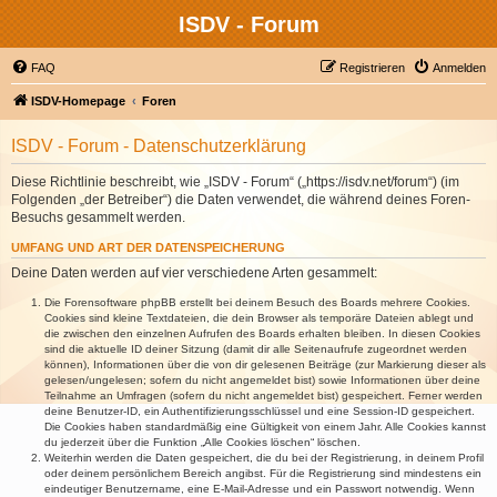
ISDV - Forum
FAQ
Registrieren
Anmelden
ISDV-Homepage
Foren
ISDV - Forum - Datenschutzerklärung
Diese Richtlinie beschreibt, wie „ISDV - Forum“ („https://isdv.net/forum“) (im
Folgenden „der Betreiber“) die Daten verwendet, die während deines Foren-
Besuchs gesammelt werden.
UMFANG UND ART DER DATENSPEICHERUNG
Deine Daten werden auf vier verschiedene Arten gesammelt:
Die Forensoftware phpBB erstellt bei deinem Besuch des Boards mehrere Cookies.
Cookies sind kleine Textdateien, die dein Browser als temporäre Dateien ablegt und
die zwischen den einzelnen Aufrufen des Boards erhalten bleiben. In diesen Cookies
sind die aktuelle ID deiner Sitzung (damit dir alle Seitenaufrufe zugeordnet werden
können), Informationen über die von dir gelesenen Beiträge (zur Markierung dieser als
gelesen/ungelesen; sofern du nicht angemeldet bist) sowie Informationen über deine
Teilnahme an Umfragen (sofern du nicht angemeldet bist) gespeichert. Ferner werden
deine Benutzer-ID, ein Authentifizierungsschlüssel und eine Session-ID gespeichert.
Die Cookies haben standardmäßig eine Gültigkeit von einem Jahr. Alle Cookies kannst
du jederzeit über die Funktion „Alle Cookies löschen“ löschen.
Weiterhin werden die Daten gespeichert, die du bei der Registrierung, in deinem Profil
oder deinem persönlichem Bereich angibst. Für die Registrierung sind mindestens ein
eindeutiger Benutzername, eine E-Mail-Adresse und ein Passwort notwendig. Wenn