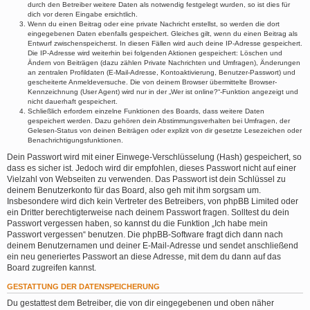
durch den Betreiber weitere Daten als notwendig festgelegt wurden, so ist dies für
dich vor deren Eingabe ersichtlich.
Wenn du einen Beitrag oder eine private Nachricht erstellst, so werden die dort
eingegebenen Daten ebenfalls gespeichert. Gleiches gilt, wenn du einen Beitrag als
Entwurf zwischenspeicherst. In diesen Fällen wird auch deine IP-Adresse gespeichert.
Die IP-Adresse wird weiterhin bei folgenden Aktionen gespeichert: Löschen und
Ändern von Beiträgen (dazu zählen Private Nachrichten und Umfragen), Änderungen
an zentralen Profildaten (E-Mail-Adresse, Kontoaktivierung, Benutzer-Passwort) und
gescheiterte Anmeldeversuche. Die von deinem Browser übermittelte Browser-
Kennzeichnung (User Agent) wird nur in der „Wer ist online?“-Funktion angezeigt und
nicht dauerhaft gespeichert.
Schließlich erfordern einzelne Funktionen des Boards, dass weitere Daten
gespeichert werden. Dazu gehören dein Abstimmungsverhalten bei Umfragen, der
Gelesen-Status von deinen Beiträgen oder explizit von dir gesetzte Lesezeichen oder
Benachrichtigungsfunktionen.
Dein Passwort wird mit einer Einwege-Verschlüsselung (Hash) gespeichert, so
dass es sicher ist. Jedoch wird dir empfohlen, dieses Passwort nicht auf einer
Vielzahl von Webseiten zu verwenden. Das Passwort ist dein Schlüssel zu
deinem Benutzerkonto für das Board, also geh mit ihm sorgsam um.
Insbesondere wird dich kein Vertreter des Betreibers, von phpBB Limited oder
ein Dritter berechtigterweise nach deinem Passwort fragen. Solltest du dein
Passwort vergessen haben, so kannst du die Funktion „Ich habe mein
Passwort vergessen“ benutzen. Die phpBB-Software fragt dich dann nach
deinem Benutzernamen und deiner E-Mail-Adresse und sendet anschließend
ein neu generiertes Passwort an diese Adresse, mit dem du dann auf das
Board zugreifen kannst.
GESTATTUNG DER DATENSPEICHERUNG
Du gestattest dem Betreiber, die von dir eingegebenen und oben näher