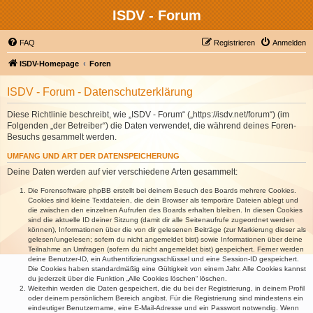
ISDV - Forum
FAQ
Registrieren
Anmelden
ISDV-Homepage
Foren
ISDV - Forum - Datenschutzerklärung
Diese Richtlinie beschreibt, wie „ISDV - Forum“ („https://isdv.net/forum“) (im
Folgenden „der Betreiber“) die Daten verwendet, die während deines Foren-
Besuchs gesammelt werden.
UMFANG UND ART DER DATENSPEICHERUNG
Deine Daten werden auf vier verschiedene Arten gesammelt:
Die Forensoftware phpBB erstellt bei deinem Besuch des Boards mehrere Cookies.
Cookies sind kleine Textdateien, die dein Browser als temporäre Dateien ablegt und
die zwischen den einzelnen Aufrufen des Boards erhalten bleiben. In diesen Cookies
sind die aktuelle ID deiner Sitzung (damit dir alle Seitenaufrufe zugeordnet werden
können), Informationen über die von dir gelesenen Beiträge (zur Markierung dieser als
gelesen/ungelesen; sofern du nicht angemeldet bist) sowie Informationen über deine
Teilnahme an Umfragen (sofern du nicht angemeldet bist) gespeichert. Ferner werden
deine Benutzer-ID, ein Authentifizierungsschlüssel und eine Session-ID gespeichert.
Die Cookies haben standardmäßig eine Gültigkeit von einem Jahr. Alle Cookies kannst
du jederzeit über die Funktion „Alle Cookies löschen“ löschen.
Weiterhin werden die Daten gespeichert, die du bei der Registrierung, in deinem Profil
oder deinem persönlichem Bereich angibst. Für die Registrierung sind mindestens ein
eindeutiger Benutzername, eine E-Mail-Adresse und ein Passwort notwendig. Wenn