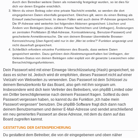
durch den Betreiber weitere Daten als notwendig festgelegt wurden, so ist dies für
dich vor deren Eingabe ersichtlich.
Wenn du einen Beitrag oder eine private Nachricht erstellst, so werden die dort
eingegebenen Daten ebenfalls gespeichert. Gleiches gilt, wenn du einen Beitrag als
Entwurf zwischenspeicherst. In diesen Fällen wird auch deine IP-Adresse gespeichert.
Die IP-Adresse wird weiterhin bei folgenden Aktionen gespeichert: Löschen und
Ändern von Beiträgen (dazu zählen Private Nachrichten und Umfragen), Änderungen
an zentralen Profildaten (E-Mail-Adresse, Kontoaktivierung, Benutzer-Passwort) und
gescheiterte Anmeldeversuche. Die von deinem Browser übermittelte Browser-
Kennzeichnung (User Agent) wird nur in der „Wer ist online?“-Funktion angezeigt und
nicht dauerhaft gespeichert.
Schließlich erfordern einzelne Funktionen des Boards, dass weitere Daten
gespeichert werden. Dazu gehören dein Abstimmungsverhalten bei Umfragen, der
Gelesen-Status von deinen Beiträgen oder explizit von dir gesetzte Lesezeichen oder
Benachrichtigungsfunktionen.
Dein Passwort wird mit einer Einwege-Verschlüsselung (Hash) gespeichert, so
dass es sicher ist. Jedoch wird dir empfohlen, dieses Passwort nicht auf einer
Vielzahl von Webseiten zu verwenden. Das Passwort ist dein Schlüssel zu
deinem Benutzerkonto für das Board, also geh mit ihm sorgsam um.
Insbesondere wird dich kein Vertreter des Betreibers, von phpBB Limited oder
ein Dritter berechtigterweise nach deinem Passwort fragen. Solltest du dein
Passwort vergessen haben, so kannst du die Funktion „Ich habe mein
Passwort vergessen“ benutzen. Die phpBB-Software fragt dich dann nach
deinem Benutzernamen und deiner E-Mail-Adresse und sendet anschließend
ein neu generiertes Passwort an diese Adresse, mit dem du dann auf das
Board zugreifen kannst.
GESTATTUNG DER DATENSPEICHERUNG
Du gestattest dem Betreiber, die von dir eingegebenen und oben näher