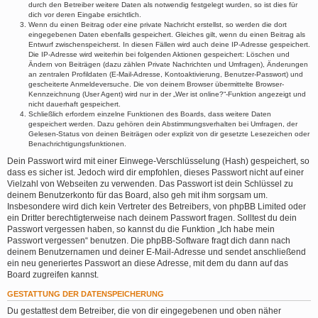
durch den Betreiber weitere Daten als notwendig festgelegt wurden, so ist dies für
dich vor deren Eingabe ersichtlich.
Wenn du einen Beitrag oder eine private Nachricht erstellst, so werden die dort
eingegebenen Daten ebenfalls gespeichert. Gleiches gilt, wenn du einen Beitrag als
Entwurf zwischenspeicherst. In diesen Fällen wird auch deine IP-Adresse gespeichert.
Die IP-Adresse wird weiterhin bei folgenden Aktionen gespeichert: Löschen und
Ändern von Beiträgen (dazu zählen Private Nachrichten und Umfragen), Änderungen
an zentralen Profildaten (E-Mail-Adresse, Kontoaktivierung, Benutzer-Passwort) und
gescheiterte Anmeldeversuche. Die von deinem Browser übermittelte Browser-
Kennzeichnung (User Agent) wird nur in der „Wer ist online?“-Funktion angezeigt und
nicht dauerhaft gespeichert.
Schließlich erfordern einzelne Funktionen des Boards, dass weitere Daten
gespeichert werden. Dazu gehören dein Abstimmungsverhalten bei Umfragen, der
Gelesen-Status von deinen Beiträgen oder explizit von dir gesetzte Lesezeichen oder
Benachrichtigungsfunktionen.
Dein Passwort wird mit einer Einwege-Verschlüsselung (Hash) gespeichert, so
dass es sicher ist. Jedoch wird dir empfohlen, dieses Passwort nicht auf einer
Vielzahl von Webseiten zu verwenden. Das Passwort ist dein Schlüssel zu
deinem Benutzerkonto für das Board, also geh mit ihm sorgsam um.
Insbesondere wird dich kein Vertreter des Betreibers, von phpBB Limited oder
ein Dritter berechtigterweise nach deinem Passwort fragen. Solltest du dein
Passwort vergessen haben, so kannst du die Funktion „Ich habe mein
Passwort vergessen“ benutzen. Die phpBB-Software fragt dich dann nach
deinem Benutzernamen und deiner E-Mail-Adresse und sendet anschließend
ein neu generiertes Passwort an diese Adresse, mit dem du dann auf das
Board zugreifen kannst.
GESTATTUNG DER DATENSPEICHERUNG
Du gestattest dem Betreiber, die von dir eingegebenen und oben näher