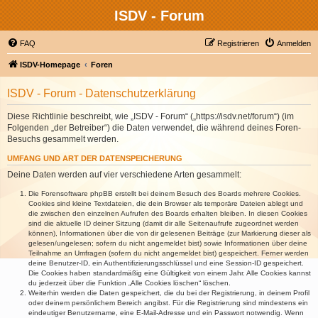
ISDV - Forum
FAQ
Registrieren
Anmelden
ISDV-Homepage
Foren
ISDV - Forum - Datenschutzerklärung
Diese Richtlinie beschreibt, wie „ISDV - Forum“ („https://isdv.net/forum“) (im
Folgenden „der Betreiber“) die Daten verwendet, die während deines Foren-
Besuchs gesammelt werden.
UMFANG UND ART DER DATENSPEICHERUNG
Deine Daten werden auf vier verschiedene Arten gesammelt:
Die Forensoftware phpBB erstellt bei deinem Besuch des Boards mehrere Cookies.
Cookies sind kleine Textdateien, die dein Browser als temporäre Dateien ablegt und
die zwischen den einzelnen Aufrufen des Boards erhalten bleiben. In diesen Cookies
sind die aktuelle ID deiner Sitzung (damit dir alle Seitenaufrufe zugeordnet werden
können), Informationen über die von dir gelesenen Beiträge (zur Markierung dieser als
gelesen/ungelesen; sofern du nicht angemeldet bist) sowie Informationen über deine
Teilnahme an Umfragen (sofern du nicht angemeldet bist) gespeichert. Ferner werden
deine Benutzer-ID, ein Authentifizierungsschlüssel und eine Session-ID gespeichert.
Die Cookies haben standardmäßig eine Gültigkeit von einem Jahr. Alle Cookies kannst
du jederzeit über die Funktion „Alle Cookies löschen“ löschen.
Weiterhin werden die Daten gespeichert, die du bei der Registrierung, in deinem Profil
oder deinem persönlichem Bereich angibst. Für die Registrierung sind mindestens ein
eindeutiger Benutzername, eine E-Mail-Adresse und ein Passwort notwendig. Wenn