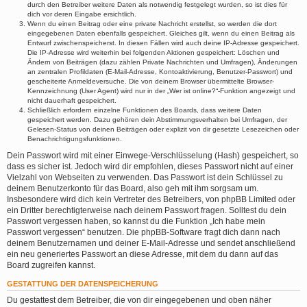
durch den Betreiber weitere Daten als notwendig festgelegt wurden, so ist dies für
dich vor deren Eingabe ersichtlich.
Wenn du einen Beitrag oder eine private Nachricht erstellst, so werden die dort
eingegebenen Daten ebenfalls gespeichert. Gleiches gilt, wenn du einen Beitrag als
Entwurf zwischenspeicherst. In diesen Fällen wird auch deine IP-Adresse gespeichert.
Die IP-Adresse wird weiterhin bei folgenden Aktionen gespeichert: Löschen und
Ändern von Beiträgen (dazu zählen Private Nachrichten und Umfragen), Änderungen
an zentralen Profildaten (E-Mail-Adresse, Kontoaktivierung, Benutzer-Passwort) und
gescheiterte Anmeldeversuche. Die von deinem Browser übermittelte Browser-
Kennzeichnung (User Agent) wird nur in der „Wer ist online?“-Funktion angezeigt und
nicht dauerhaft gespeichert.
Schließlich erfordern einzelne Funktionen des Boards, dass weitere Daten
gespeichert werden. Dazu gehören dein Abstimmungsverhalten bei Umfragen, der
Gelesen-Status von deinen Beiträgen oder explizit von dir gesetzte Lesezeichen oder
Benachrichtigungsfunktionen.
Dein Passwort wird mit einer Einwege-Verschlüsselung (Hash) gespeichert, so
dass es sicher ist. Jedoch wird dir empfohlen, dieses Passwort nicht auf einer
Vielzahl von Webseiten zu verwenden. Das Passwort ist dein Schlüssel zu
deinem Benutzerkonto für das Board, also geh mit ihm sorgsam um.
Insbesondere wird dich kein Vertreter des Betreibers, von phpBB Limited oder
ein Dritter berechtigterweise nach deinem Passwort fragen. Solltest du dein
Passwort vergessen haben, so kannst du die Funktion „Ich habe mein
Passwort vergessen“ benutzen. Die phpBB-Software fragt dich dann nach
deinem Benutzernamen und deiner E-Mail-Adresse und sendet anschließend
ein neu generiertes Passwort an diese Adresse, mit dem du dann auf das
Board zugreifen kannst.
GESTATTUNG DER DATENSPEICHERUNG
Du gestattest dem Betreiber, die von dir eingegebenen und oben näher