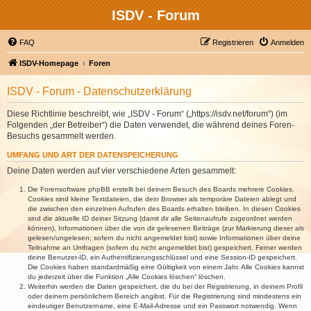
ISDV - Forum
FAQ
Registrieren
Anmelden
ISDV-Homepage
Foren
ISDV - Forum - Datenschutzerklärung
Diese Richtlinie beschreibt, wie „ISDV - Forum“ („https://isdv.net/forum“) (im
Folgenden „der Betreiber“) die Daten verwendet, die während deines Foren-
Besuchs gesammelt werden.
UMFANG UND ART DER DATENSPEICHERUNG
Deine Daten werden auf vier verschiedene Arten gesammelt:
Die Forensoftware phpBB erstellt bei deinem Besuch des Boards mehrere Cookies.
Cookies sind kleine Textdateien, die dein Browser als temporäre Dateien ablegt und
die zwischen den einzelnen Aufrufen des Boards erhalten bleiben. In diesen Cookies
sind die aktuelle ID deiner Sitzung (damit dir alle Seitenaufrufe zugeordnet werden
können), Informationen über die von dir gelesenen Beiträge (zur Markierung dieser als
gelesen/ungelesen; sofern du nicht angemeldet bist) sowie Informationen über deine
Teilnahme an Umfragen (sofern du nicht angemeldet bist) gespeichert. Ferner werden
deine Benutzer-ID, ein Authentifizierungsschlüssel und eine Session-ID gespeichert.
Die Cookies haben standardmäßig eine Gültigkeit von einem Jahr. Alle Cookies kannst
du jederzeit über die Funktion „Alle Cookies löschen“ löschen.
Weiterhin werden die Daten gespeichert, die du bei der Registrierung, in deinem Profil
oder deinem persönlichem Bereich angibst. Für die Registrierung sind mindestens ein
eindeutiger Benutzername, eine E-Mail-Adresse und ein Passwort notwendig. Wenn