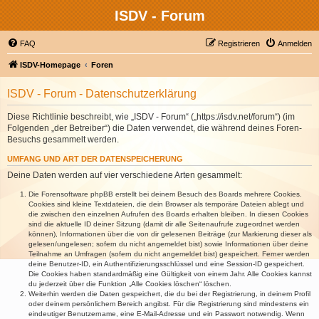
ISDV - Forum
FAQ
Registrieren
Anmelden
ISDV-Homepage
Foren
ISDV - Forum - Datenschutzerklärung
Diese Richtlinie beschreibt, wie „ISDV - Forum“ („https://isdv.net/forum“) (im
Folgenden „der Betreiber“) die Daten verwendet, die während deines Foren-
Besuchs gesammelt werden.
UMFANG UND ART DER DATENSPEICHERUNG
Deine Daten werden auf vier verschiedene Arten gesammelt:
Die Forensoftware phpBB erstellt bei deinem Besuch des Boards mehrere Cookies.
Cookies sind kleine Textdateien, die dein Browser als temporäre Dateien ablegt und
die zwischen den einzelnen Aufrufen des Boards erhalten bleiben. In diesen Cookies
sind die aktuelle ID deiner Sitzung (damit dir alle Seitenaufrufe zugeordnet werden
können), Informationen über die von dir gelesenen Beiträge (zur Markierung dieser als
gelesen/ungelesen; sofern du nicht angemeldet bist) sowie Informationen über deine
Teilnahme an Umfragen (sofern du nicht angemeldet bist) gespeichert. Ferner werden
deine Benutzer-ID, ein Authentifizierungsschlüssel und eine Session-ID gespeichert.
Die Cookies haben standardmäßig eine Gültigkeit von einem Jahr. Alle Cookies kannst
du jederzeit über die Funktion „Alle Cookies löschen“ löschen.
Weiterhin werden die Daten gespeichert, die du bei der Registrierung, in deinem Profil
oder deinem persönlichem Bereich angibst. Für die Registrierung sind mindestens ein
eindeutiger Benutzername, eine E-Mail-Adresse und ein Passwort notwendig. Wenn