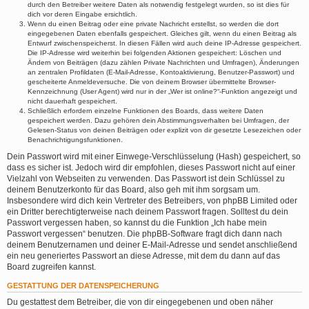
durch den Betreiber weitere Daten als notwendig festgelegt wurden, so ist dies für
dich vor deren Eingabe ersichtlich.
Wenn du einen Beitrag oder eine private Nachricht erstellst, so werden die dort
eingegebenen Daten ebenfalls gespeichert. Gleiches gilt, wenn du einen Beitrag als
Entwurf zwischenspeicherst. In diesen Fällen wird auch deine IP-Adresse gespeichert.
Die IP-Adresse wird weiterhin bei folgenden Aktionen gespeichert: Löschen und
Ändern von Beiträgen (dazu zählen Private Nachrichten und Umfragen), Änderungen
an zentralen Profildaten (E-Mail-Adresse, Kontoaktivierung, Benutzer-Passwort) und
gescheiterte Anmeldeversuche. Die von deinem Browser übermittelte Browser-
Kennzeichnung (User Agent) wird nur in der „Wer ist online?“-Funktion angezeigt und
nicht dauerhaft gespeichert.
Schließlich erfordern einzelne Funktionen des Boards, dass weitere Daten
gespeichert werden. Dazu gehören dein Abstimmungsverhalten bei Umfragen, der
Gelesen-Status von deinen Beiträgen oder explizit von dir gesetzte Lesezeichen oder
Benachrichtigungsfunktionen.
Dein Passwort wird mit einer Einwege-Verschlüsselung (Hash) gespeichert, so
dass es sicher ist. Jedoch wird dir empfohlen, dieses Passwort nicht auf einer
Vielzahl von Webseiten zu verwenden. Das Passwort ist dein Schlüssel zu
deinem Benutzerkonto für das Board, also geh mit ihm sorgsam um.
Insbesondere wird dich kein Vertreter des Betreibers, von phpBB Limited oder
ein Dritter berechtigterweise nach deinem Passwort fragen. Solltest du dein
Passwort vergessen haben, so kannst du die Funktion „Ich habe mein
Passwort vergessen“ benutzen. Die phpBB-Software fragt dich dann nach
deinem Benutzernamen und deiner E-Mail-Adresse und sendet anschließend
ein neu generiertes Passwort an diese Adresse, mit dem du dann auf das
Board zugreifen kannst.
GESTATTUNG DER DATENSPEICHERUNG
Du gestattest dem Betreiber, die von dir eingegebenen und oben näher