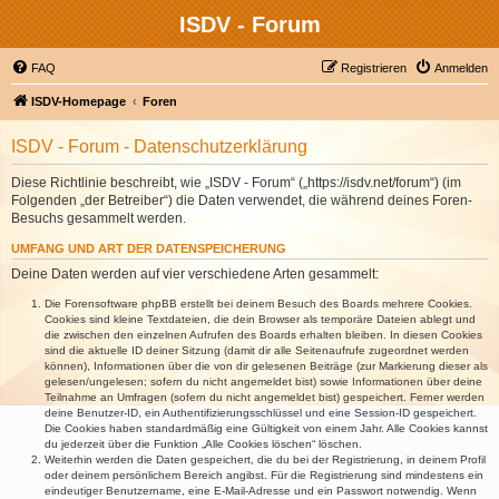
ISDV - Forum
FAQ
Registrieren
Anmelden
ISDV-Homepage
Foren
ISDV - Forum - Datenschutzerklärung
Diese Richtlinie beschreibt, wie „ISDV - Forum“ („https://isdv.net/forum“) (im
Folgenden „der Betreiber“) die Daten verwendet, die während deines Foren-
Besuchs gesammelt werden.
UMFANG UND ART DER DATENSPEICHERUNG
Deine Daten werden auf vier verschiedene Arten gesammelt:
Die Forensoftware phpBB erstellt bei deinem Besuch des Boards mehrere Cookies.
Cookies sind kleine Textdateien, die dein Browser als temporäre Dateien ablegt und
die zwischen den einzelnen Aufrufen des Boards erhalten bleiben. In diesen Cookies
sind die aktuelle ID deiner Sitzung (damit dir alle Seitenaufrufe zugeordnet werden
können), Informationen über die von dir gelesenen Beiträge (zur Markierung dieser als
gelesen/ungelesen; sofern du nicht angemeldet bist) sowie Informationen über deine
Teilnahme an Umfragen (sofern du nicht angemeldet bist) gespeichert. Ferner werden
deine Benutzer-ID, ein Authentifizierungsschlüssel und eine Session-ID gespeichert.
Die Cookies haben standardmäßig eine Gültigkeit von einem Jahr. Alle Cookies kannst
du jederzeit über die Funktion „Alle Cookies löschen“ löschen.
Weiterhin werden die Daten gespeichert, die du bei der Registrierung, in deinem Profil
oder deinem persönlichem Bereich angibst. Für die Registrierung sind mindestens ein
eindeutiger Benutzername, eine E-Mail-Adresse und ein Passwort notwendig. Wenn