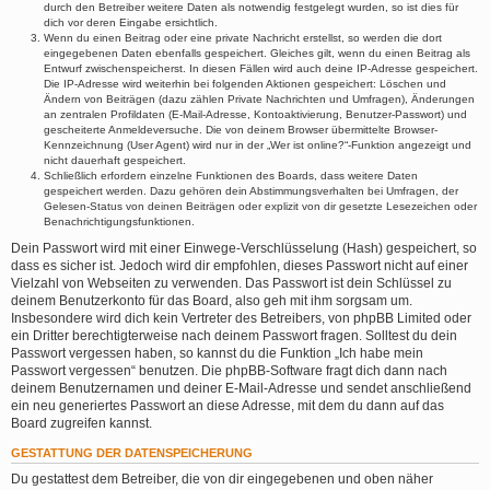
durch den Betreiber weitere Daten als notwendig festgelegt wurden, so ist dies für
dich vor deren Eingabe ersichtlich.
Wenn du einen Beitrag oder eine private Nachricht erstellst, so werden die dort
eingegebenen Daten ebenfalls gespeichert. Gleiches gilt, wenn du einen Beitrag als
Entwurf zwischenspeicherst. In diesen Fällen wird auch deine IP-Adresse gespeichert.
Die IP-Adresse wird weiterhin bei folgenden Aktionen gespeichert: Löschen und
Ändern von Beiträgen (dazu zählen Private Nachrichten und Umfragen), Änderungen
an zentralen Profildaten (E-Mail-Adresse, Kontoaktivierung, Benutzer-Passwort) und
gescheiterte Anmeldeversuche. Die von deinem Browser übermittelte Browser-
Kennzeichnung (User Agent) wird nur in der „Wer ist online?“-Funktion angezeigt und
nicht dauerhaft gespeichert.
Schließlich erfordern einzelne Funktionen des Boards, dass weitere Daten
gespeichert werden. Dazu gehören dein Abstimmungsverhalten bei Umfragen, der
Gelesen-Status von deinen Beiträgen oder explizit von dir gesetzte Lesezeichen oder
Benachrichtigungsfunktionen.
Dein Passwort wird mit einer Einwege-Verschlüsselung (Hash) gespeichert, so
dass es sicher ist. Jedoch wird dir empfohlen, dieses Passwort nicht auf einer
Vielzahl von Webseiten zu verwenden. Das Passwort ist dein Schlüssel zu
deinem Benutzerkonto für das Board, also geh mit ihm sorgsam um.
Insbesondere wird dich kein Vertreter des Betreibers, von phpBB Limited oder
ein Dritter berechtigterweise nach deinem Passwort fragen. Solltest du dein
Passwort vergessen haben, so kannst du die Funktion „Ich habe mein
Passwort vergessen“ benutzen. Die phpBB-Software fragt dich dann nach
deinem Benutzernamen und deiner E-Mail-Adresse und sendet anschließend
ein neu generiertes Passwort an diese Adresse, mit dem du dann auf das
Board zugreifen kannst.
GESTATTUNG DER DATENSPEICHERUNG
Du gestattest dem Betreiber, die von dir eingegebenen und oben näher