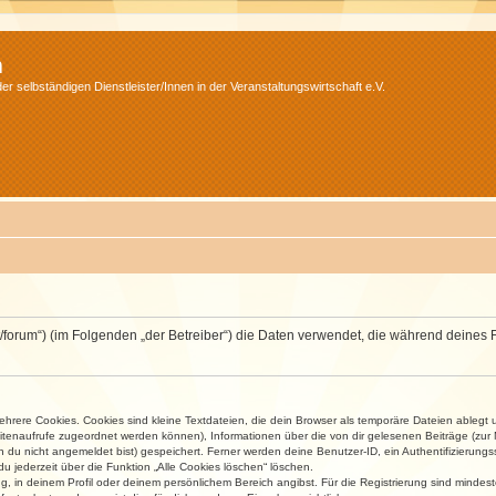
m
r selbständigen Dienstleister/Innen in der Veranstaltungswirtschaft e.V.
v.net/forum“) (im Folgenden „der Betreiber“) die Daten verwendet, die während dei
rere Cookies. Cookies sind kleine Textdateien, die dein Browser als temporäre Dateien ablegt 
 Seitenaufrufe zugeordnet werden können), Informationen über die von dir gelesenen Beiträge (zu
n du nicht angemeldet bist) gespeichert. Ferner werden deine Benutzer-ID, ein Authentifizierung
u jederzeit über die Funktion „Alle Cookies löschen“ löschen.
ng, in deinem Profil oder deinem persönlichem Bereich angibst. Für die Registrierung sind mind