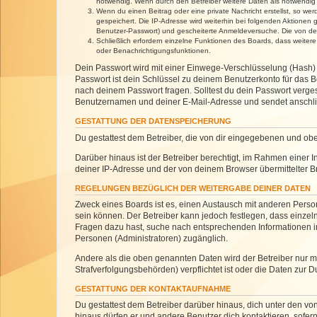
notwendig. Wenn durch den Betreiber weitere Daten als notwendig fe
Wenn du einen Beitrag oder eine private Nachricht erstellst, so we
gespeichert. Die IP-Adresse wird weiterhin bei folgenden Aktionen
Benutzer-Passwort) und gescheiterte Anmeldeversuche. Die von dein
Schließlich erfordern einzelne Funktionen des Boards, dass weite
oder Benachrichtigungsfunktionen.
Dein Passwort wird mit einer Einwege-Verschlüsselung (Hash) g
Passwort ist dein Schlüssel zu deinem Benutzerkonto für das Bo
nach deinem Passwort fragen. Solltest du dein Passwort verg
Benutzernamen und deiner E-Mail-Adresse und sendet anschlie
GESTATTUNG DER DATENSPEICHERUNG
Du gestattest dem Betreiber, die von dir eingegebenen und ob
Darüber hinaus ist der Betreiber berechtigt, im Rahmen einer
deiner IP-Adresse und der von deinem Browser übermittelter B
REGELUNGEN BEZÜGLICH DER WEITERGABE DEINER DATEN
Zweck eines Boards ist es, einen Austausch mit anderen Personen
sein können. Der Betreiber kann jedoch festlegen, dass einzeln
Fragen dazu hast, suche nach entsprechenden Informationen im 
Personen (Administratoren) zugänglich.
Andere als die oben genannten Daten wird der Betreiber nur mit
Strafverfolgungsbehörden) verpflichtet ist oder die Daten zur D
GESTATTUNG DER KONTAKTAUFNAHME
Du gestattest dem Betreiber darüber hinaus, dich unter den von
hinaus dürfen er und andere Benutzer dich kontaktieren, sofern