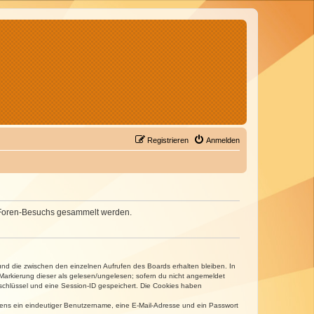
Registrieren
Anmelden
nes Foren-Besuchs gesammelt werden.
und die zwischen den einzelnen Aufrufen des Boards erhalten bleiben. In
r Markierung dieser als gelesen/ungelesen; sofern du nicht angemeldet
sschlüssel und eine Session-ID gespeichert. Die Cookies haben
estens ein eindeutiger Benutzername, eine E-Mail-Adresse und ein Passwort