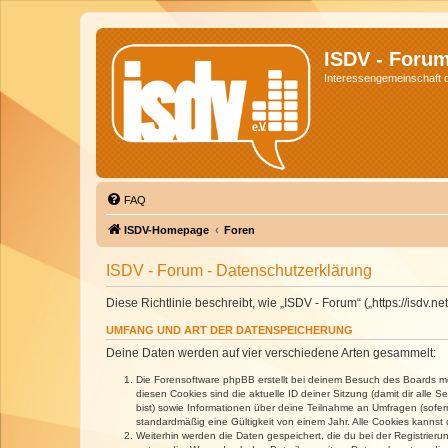
ISDV - Foru
Interessengemeinschaft de
FAQ
ISDV-Homepage
Foren
ISDV - Forum - Datenschutzerklärung
Diese Richtlinie beschreibt, wie „ISDV - Forum“ („https://isd
UMFANG UND ART DER DATENSPEICHERUNG
Deine Daten werden auf vier verschiedene Arten gesammelt:
Die Forensoftware phpBB erstellt bei deinem Besuch des Boards meh
diesen Cookies sind die aktuelle ID deiner Sitzung (damit dir alle
bist) sowie Informationen über deine Teilnahme an Umfragen (sofer
standardmäßig eine Gültigkeit von einem Jahr. Alle Cookies kannst d
Weiterhin werden die Daten gespeichert, die du bei der Registrieru