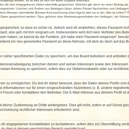
stgelegt wurden, so ist dies für dich vor deren Eingabe ersichtlich.
rden die dort eingegebenen Daten ebenfalls gespeichert. Gleiches gilt, wenn du einen Beitrag als
 gespeichert: Löschen und Ändern von Beiträgen (dazu zählen Private Nachrichten und Umfragen)
em Browser übermittelte Browser-Kennzeichnung (User Agent) wird nur in der „Wer ist online?“-F
re Daten gespeichert werden. Dazu gehören dein Abstimmungsverhalten bei Umfragen, der Gelesen
espeichert, so dass es sicher ist. Jedoch wird dir empfohlen, dieses Passwort ni
ard, also geh mit ihm sorgsam um. Insbesondere wird dich kein Vertreter des Betre
essen haben, so kannst du die Funktion „Ich habe mein Passwort vergessen“ benut
ßend ein neu generiertes Passwort an diese Adresse, mit dem du dann auf das Bo
en näher spezifizierten Daten zu speichern, um das Board betreiben und anbieten 
 Interessenabwägung zwischen deinen und seinen Interessen sowie den Interessen D
rowser-Kennung zu speichern, sofern dies zur Gefahrenabwehr oder zur rechtlichen
 zu ermöglichen. Du bist dir daher bewusst, dass die Daten deines Profils und die 
e Informationen nur für einen eingeschränkten Nutzerkreis (z. B. andere registriert
Forum oder kontaktiere den Betreiber. Die E-Mail-Adresse aus deinem Profil ist d
 deiner Zustimmung an Dritte weitergeben. Dies gilt nicht, sofern er auf Grund ge
urchsetzung rechtlicher Interessen erforderlich sind.
 dir angegebenen Kontaktdaten zu kontaktieren, sofern dies zur Übermittlung zentra
 du dies in deinem persönlichen Bereich gestattet hast.