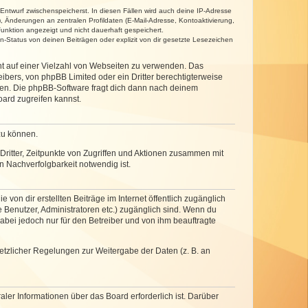
 Entwurf zwischenspeicherst. In diesen Fällen wird auch deine IP-Adresse
, Änderungen an zentralen Profildaten (E-Mail-Adresse, Kontoaktivierung,
unktion angezeigt und nicht dauerhaft gespeichert.
-Status von deinen Beiträgen oder explizit von dir gesetzte Lesezeichen
cht auf einer Vielzahl von Webseiten zu verwenden. Das
ibers, von phpBB Limited oder ein Dritter berechtigterweise
zen. Die phpBB-Software fragt dich dann nach deinem
ard zugreifen kannst.
zu können.
ritter, Zeitpunkte von Zugriffen und Aktionen zusammen mit
 Nachverfolgbarkeit notwendig ist.
von dir erstellten Beiträge im Internet öffentlich zugänglich
e Benutzer, Administratoren etc.) zugänglich sind. Wenn du
abei jedoch nur für den Betreiber und von ihm beauftragte
setzlicher Regelungen zur Weitergabe der Daten (z. B. an
ler Informationen über das Board erforderlich ist. Darüber