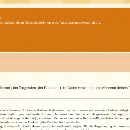
m
r selbständigen Dienstleister/Innen in der Veranstaltungswirtschaft e.V.
v.net/forum“) (im Folgenden „der Betreiber“) die Daten verwendet, die während dei
rere Cookies. Cookies sind kleine Textdateien, die dein Browser als temporäre Dateien ablegt 
 Seitenaufrufe zugeordnet werden können), Informationen über die von dir gelesenen Beiträge (zu
n du nicht angemeldet bist) gespeichert. Ferner werden deine Benutzer-ID, ein Authentifizierung
u jederzeit über die Funktion „Alle Cookies löschen“ löschen.
ng, in deinem Profil oder deinem persönlichem Bereich angibst. Für die Registrierung sind mind