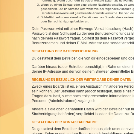
notwendig. Wenn durch den Betreiber weitere Daten als notwendig fe
Wenn du einen Beitrag oder eine private Nachricht erstellst, so we
gespeichert. Die IP-Adresse wird weiterhin bei folgenden Aktionen
Benutzer-Passwort) und gescheiterte Anmeldeversuche. Die von dein
Schließlich erfordern einzelne Funktionen des Boards, dass weite
oder Benachrichtigungsfunktionen.
Dein Passwort wird mit einer Einwege-Verschlüsselung (Hash) g
Passwort ist dein Schlüssel zu deinem Benutzerkonto für das Bo
nach deinem Passwort fragen. Solltest du dein Passwort verg
Benutzernamen und deiner E-Mail-Adresse und sendet anschlie
GESTATTUNG DER DATENSPEICHERUNG
Du gestattest dem Betreiber, die von dir eingegebenen und ob
Darüber hinaus ist der Betreiber berechtigt, im Rahmen einer
deiner IP-Adresse und der von deinem Browser übermittelter B
REGELUNGEN BEZÜGLICH DER WEITERGABE DEINER DATEN
Zweck eines Boards ist es, einen Austausch mit anderen Personen
sein können. Der Betreiber kann jedoch festlegen, dass einzeln
Fragen dazu hast, suche nach entsprechenden Informationen im 
Personen (Administratoren) zugänglich.
Andere als die oben genannten Daten wird der Betreiber nur mit
Strafverfolgungsbehörden) verpflichtet ist oder die Daten zur D
GESTATTUNG DER KONTAKTAUFNAHME
Du gestattest dem Betreiber darüber hinaus, dich unter den von
hinaus dürfen er und andere Benutzer dich kontaktieren, sofern