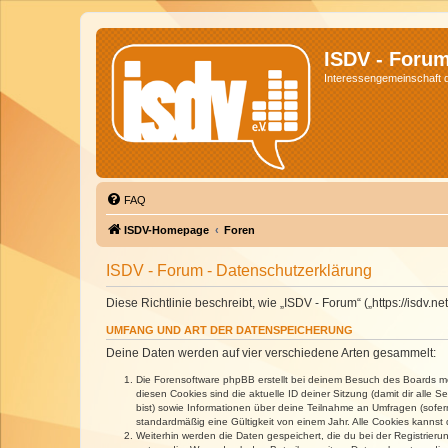
ISDV - Foru
Interessengemeinschaft de
FAQ
ISDV-Homepage
Foren
ISDV - Forum - Datenschutzerklärung
Diese Richtlinie beschreibt, wie „ISDV - Forum“ („https://isd
UMFANG UND ART DER DATENSPEICHERUNG
Deine Daten werden auf vier verschiedene Arten gesammelt:
Die Forensoftware phpBB erstellt bei deinem Besuch des Boards meh
diesen Cookies sind die aktuelle ID deiner Sitzung (damit dir alle
bist) sowie Informationen über deine Teilnahme an Umfragen (sofer
standardmäßig eine Gültigkeit von einem Jahr. Alle Cookies kannst d
Weiterhin werden die Daten gespeichert, die du bei der Registrieru