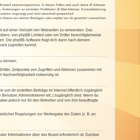
 Entwurf zwischenspeicherst. In diesen Fällen wird auch deine IP-Adresse
, Änderungen an zentralen Profildaten (E-Mail-Adresse, Kontoaktivierung,
unktion angezeigt und nicht dauerhaft gespeichert.
-Status von deinen Beiträgen oder explizit von dir gesetzte Lesezeichen
cht auf einer Vielzahl von Webseiten zu verwenden. Das
ibers, von phpBB Limited oder ein Dritter berechtigterweise
zen. Die phpBB-Software fragt dich dann nach deinem
ard zugreifen kannst.
zu können.
ritter, Zeitpunkte von Zugriffen und Aktionen zusammen mit
 Nachverfolgbarkeit notwendig ist.
von dir erstellten Beiträge im Internet öffentlich zugänglich
e Benutzer, Administratoren etc.) zugänglich sind. Wenn du
abei jedoch nur für den Betreiber und von ihm beauftragte
setzlicher Regelungen zur Weitergabe der Daten (z. B. an
ler Informationen über das Board erforderlich ist. Darüber