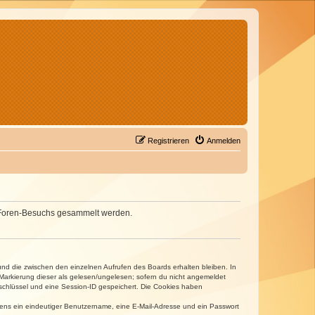
Registrieren
Anmelden
nes Foren-Besuchs gesammelt werden.
und die zwischen den einzelnen Aufrufen des Boards erhalten bleiben. In
r Markierung dieser als gelesen/ungelesen; sofern du nicht angemeldet
sschlüssel und eine Session-ID gespeichert. Die Cookies haben
estens ein eindeutiger Benutzername, eine E-Mail-Adresse und ein Passwort