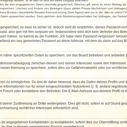
stgelegt wurden, so ist dies für dich vor deren Eingabe ersichtlich.
rden die dort eingegebenen Daten ebenfalls gespeichert. Gleiches gilt, wenn du einen Beitrag als
 gespeichert: Löschen und Ändern von Beiträgen (dazu zählen Private Nachrichten und Umfragen)
em Browser übermittelte Browser-Kennzeichnung (User Agent) wird nur in der „Wer ist online?“-F
re Daten gespeichert werden. Dazu gehören dein Abstimmungsverhalten bei Umfragen, der Gelesen
espeichert, so dass es sicher ist. Jedoch wird dir empfohlen, dieses Passwort ni
ard, also geh mit ihm sorgsam um. Insbesondere wird dich kein Vertreter des Betre
essen haben, so kannst du die Funktion „Ich habe mein Passwort vergessen“ benut
ßend ein neu generiertes Passwort an diese Adresse, mit dem du dann auf das Bo
en näher spezifizierten Daten zu speichern, um das Board betreiben und anbieten 
 Interessenabwägung zwischen deinen und seinen Interessen sowie den Interessen D
rowser-Kennung zu speichern, sofern dies zur Gefahrenabwehr oder zur rechtlichen
 zu ermöglichen. Du bist dir daher bewusst, dass die Daten deines Profils und die 
e Informationen nur für einen eingeschränkten Nutzerkreis (z. B. andere registriert
Forum oder kontaktiere den Betreiber. Die E-Mail-Adresse aus deinem Profil ist d
 deiner Zustimmung an Dritte weitergeben. Dies gilt nicht, sofern er auf Grund ge
urchsetzung rechtlicher Interessen erforderlich sind.
 dir angegebenen Kontaktdaten zu kontaktieren, sofern dies zur Übermittlung zentra
 du dies in deinem persönlichen Bereich gestattet hast.