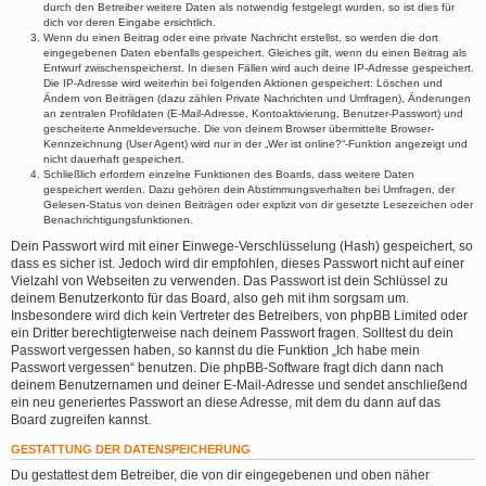
durch den Betreiber weitere Daten als notwendig festgelegt wurden, so ist dies für
dich vor deren Eingabe ersichtlich.
Wenn du einen Beitrag oder eine private Nachricht erstellst, so werden die dort
eingegebenen Daten ebenfalls gespeichert. Gleiches gilt, wenn du einen Beitrag als
Entwurf zwischenspeicherst. In diesen Fällen wird auch deine IP-Adresse gespeichert.
Die IP-Adresse wird weiterhin bei folgenden Aktionen gespeichert: Löschen und
Ändern von Beiträgen (dazu zählen Private Nachrichten und Umfragen), Änderungen
an zentralen Profildaten (E-Mail-Adresse, Kontoaktivierung, Benutzer-Passwort) und
gescheiterte Anmeldeversuche. Die von deinem Browser übermittelte Browser-
Kennzeichnung (User Agent) wird nur in der „Wer ist online?“-Funktion angezeigt und
nicht dauerhaft gespeichert.
Schließlich erfordern einzelne Funktionen des Boards, dass weitere Daten
gespeichert werden. Dazu gehören dein Abstimmungsverhalten bei Umfragen, der
Gelesen-Status von deinen Beiträgen oder explizit von dir gesetzte Lesezeichen oder
Benachrichtigungsfunktionen.
Dein Passwort wird mit einer Einwege-Verschlüsselung (Hash) gespeichert, so
dass es sicher ist. Jedoch wird dir empfohlen, dieses Passwort nicht auf einer
Vielzahl von Webseiten zu verwenden. Das Passwort ist dein Schlüssel zu
deinem Benutzerkonto für das Board, also geh mit ihm sorgsam um.
Insbesondere wird dich kein Vertreter des Betreibers, von phpBB Limited oder
ein Dritter berechtigterweise nach deinem Passwort fragen. Solltest du dein
Passwort vergessen haben, so kannst du die Funktion „Ich habe mein
Passwort vergessen“ benutzen. Die phpBB-Software fragt dich dann nach
deinem Benutzernamen und deiner E-Mail-Adresse und sendet anschließend
ein neu generiertes Passwort an diese Adresse, mit dem du dann auf das
Board zugreifen kannst.
GESTATTUNG DER DATENSPEICHERUNG
Du gestattest dem Betreiber, die von dir eingegebenen und oben näher