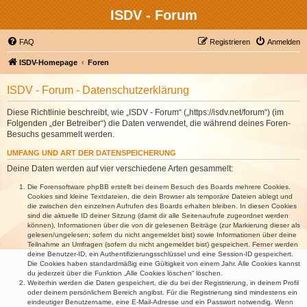
ISDV - Forum
FAQ
Registrieren
Anmelden
ISDV-Homepage
Foren
ISDV - Forum - Datenschutzerklärung
Diese Richtlinie beschreibt, wie „ISDV - Forum“ („https://isdv.net/forum“) (im
Folgenden „der Betreiber“) die Daten verwendet, die während deines Foren-
Besuchs gesammelt werden.
UMFANG UND ART DER DATENSPEICHERUNG
Deine Daten werden auf vier verschiedene Arten gesammelt:
Die Forensoftware phpBB erstellt bei deinem Besuch des Boards mehrere Cookies.
Cookies sind kleine Textdateien, die dein Browser als temporäre Dateien ablegt und
die zwischen den einzelnen Aufrufen des Boards erhalten bleiben. In diesen Cookies
sind die aktuelle ID deiner Sitzung (damit dir alle Seitenaufrufe zugeordnet werden
können), Informationen über die von dir gelesenen Beiträge (zur Markierung dieser als
gelesen/ungelesen; sofern du nicht angemeldet bist) sowie Informationen über deine
Teilnahme an Umfragen (sofern du nicht angemeldet bist) gespeichert. Ferner werden
deine Benutzer-ID, ein Authentifizierungsschlüssel und eine Session-ID gespeichert.
Die Cookies haben standardmäßig eine Gültigkeit von einem Jahr. Alle Cookies kannst
du jederzeit über die Funktion „Alle Cookies löschen“ löschen.
Weiterhin werden die Daten gespeichert, die du bei der Registrierung, in deinem Profil
oder deinem persönlichem Bereich angibst. Für die Registrierung sind mindestens ein
eindeutiger Benutzername, eine E-Mail-Adresse und ein Passwort notwendig. Wenn