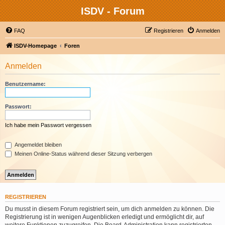
ISDV - Forum
FAQ
Registrieren
Anmelden
ISDV-Homepage
Foren
Anmelden
Benutzername:
Passwort:
Ich habe mein Passwort vergessen
Angemeldet bleiben
Meinen Online-Status während dieser Sitzung verbergen
REGISTRIEREN
Du musst in diesem Forum registriert sein, um dich anmelden zu können. Die
Registrierung ist in wenigen Augenblicken erledigt und ermöglicht dir, auf
weitere Funktionen zuzugreifen. Die Board-Administration kann registrierten