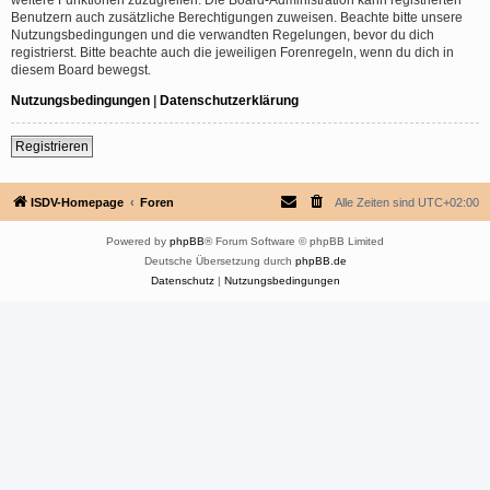
Benutzern auch zusätzliche Berechtigungen zuweisen. Beachte bitte unsere
Nutzungsbedingungen und die verwandten Regelungen, bevor du dich
registrierst. Bitte beachte auch die jeweiligen Forenregeln, wenn du dich in
diesem Board bewegst.
Nutzungsbedingungen
|
Datenschutzerklärung
Registrieren
ISDV-Homepage
Foren
Alle Zeiten sind
UTC+02:00
Powered by
phpBB
® Forum Software © phpBB Limited
Deutsche Übersetzung durch
phpBB.de
Datenschutz
|
Nutzungsbedingungen