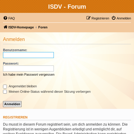
ISDV - Forum
FAQ
Registrieren
Anmelden
ISDV-Homepage
Foren
Anmelden
Benutzername:
Passwort:
Ich habe mein Passwort vergessen
Angemeldet bleiben
Meinen Online-Status während dieser Sitzung verbergen
REGISTRIEREN
Du musst in diesem Forum registriert sein, um dich anmelden zu können. Die
Registrierung ist in wenigen Augenblicken erledigt und ermöglicht dir, auf
weitere Funktionen zuzugreifen. Die Board-Administration kann registrierten