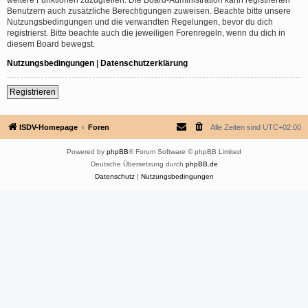
Benutzern auch zusätzliche Berechtigungen zuweisen. Beachte bitte unsere
Nutzungsbedingungen und die verwandten Regelungen, bevor du dich
registrierst. Bitte beachte auch die jeweiligen Forenregeln, wenn du dich in
diesem Board bewegst.
Nutzungsbedingungen
|
Datenschutzerklärung
Registrieren
ISDV-Homepage
Foren
Alle Zeiten sind
UTC+02:00
Powered by
phpBB
® Forum Software © phpBB Limited
Deutsche Übersetzung durch
phpBB.de
Datenschutz
|
Nutzungsbedingungen