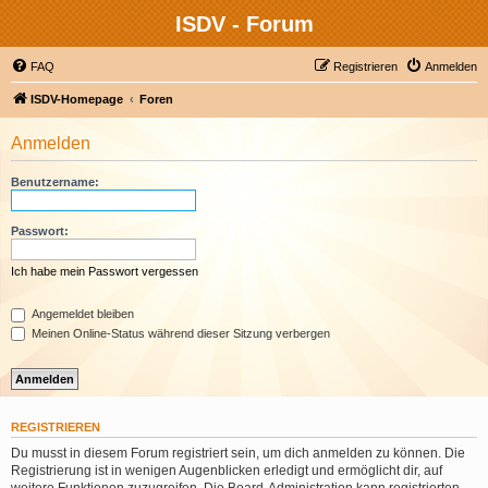
ISDV - Forum
FAQ
Registrieren
Anmelden
ISDV-Homepage
Foren
Anmelden
Benutzername:
Passwort:
Ich habe mein Passwort vergessen
Angemeldet bleiben
Meinen Online-Status während dieser Sitzung verbergen
REGISTRIEREN
Du musst in diesem Forum registriert sein, um dich anmelden zu können. Die
Registrierung ist in wenigen Augenblicken erledigt und ermöglicht dir, auf
weitere Funktionen zuzugreifen. Die Board-Administration kann registrierten