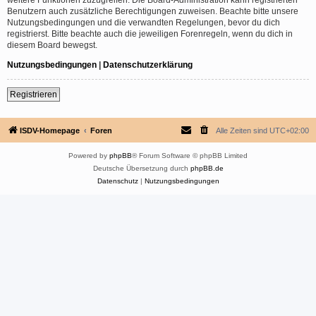
Benutzern auch zusätzliche Berechtigungen zuweisen. Beachte bitte unsere
Nutzungsbedingungen und die verwandten Regelungen, bevor du dich
registrierst. Bitte beachte auch die jeweiligen Forenregeln, wenn du dich in
diesem Board bewegst.
Nutzungsbedingungen
|
Datenschutzerklärung
Registrieren
ISDV-Homepage
Foren
Alle Zeiten sind
UTC+02:00
Powered by
phpBB
® Forum Software © phpBB Limited
Deutsche Übersetzung durch
phpBB.de
Datenschutz
|
Nutzungsbedingungen