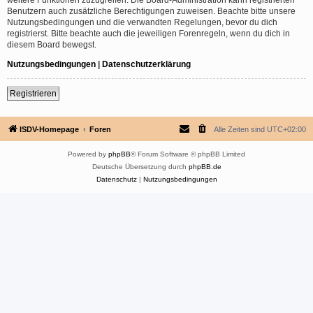
Benutzern auch zusätzliche Berechtigungen zuweisen. Beachte bitte unsere
Nutzungsbedingungen und die verwandten Regelungen, bevor du dich
registrierst. Bitte beachte auch die jeweiligen Forenregeln, wenn du dich in
diesem Board bewegst.
Nutzungsbedingungen
|
Datenschutzerklärung
Registrieren
ISDV-Homepage
Foren
Alle Zeiten sind
UTC+02:00
Powered by
phpBB
® Forum Software © phpBB Limited
Deutsche Übersetzung durch
phpBB.de
Datenschutz
|
Nutzungsbedingungen