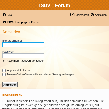
ISDV - Forum
FAQ
Registrieren
Anmelden
ISDV-Homepage
Foren
Anmelden
Benutzername:
Passwort:
Ich habe mein Passwort vergessen
Angemeldet bleiben
Meinen Online-Status während dieser Sitzung verbergen
REGISTRIEREN
Du musst in diesem Forum registriert sein, um dich anmelden zu können. Die
Registrierung ist in wenigen Augenblicken erledigt und ermöglicht dir, auf
weitere Funktionen zuzugreifen. Die Board-Administration kann registrierten