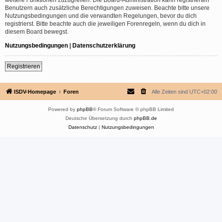
Benutzern auch zusätzliche Berechtigungen zuweisen. Beachte bitte unsere
Nutzungsbedingungen und die verwandten Regelungen, bevor du dich
registrierst. Bitte beachte auch die jeweiligen Forenregeln, wenn du dich in
diesem Board bewegst.
Nutzungsbedingungen
|
Datenschutzerklärung
Registrieren
ISDV-Homepage
Foren
Alle Zeiten sind
UTC+02:00
Powered by
phpBB
® Forum Software © phpBB Limited
Deutsche Übersetzung durch
phpBB.de
Datenschutz
|
Nutzungsbedingungen