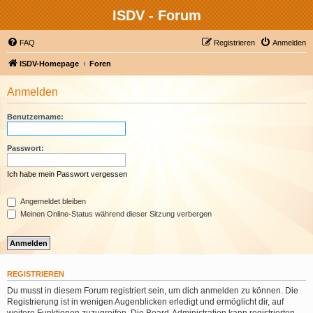
ISDV - Forum
FAQ
Registrieren
Anmelden
ISDV-Homepage
Foren
Anmelden
Benutzername:
Passwort:
Ich habe mein Passwort vergessen
Angemeldet bleiben
Meinen Online-Status während dieser Sitzung verbergen
REGISTRIEREN
Du musst in diesem Forum registriert sein, um dich anmelden zu können. Die
Registrierung ist in wenigen Augenblicken erledigt und ermöglicht dir, auf
weitere Funktionen zuzugreifen. Die Board-Administration kann registrierten