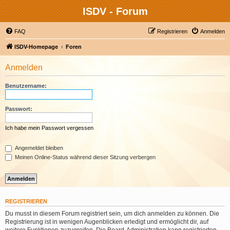
ISDV - Forum
FAQ
Registrieren
Anmelden
ISDV-Homepage
Foren
Anmelden
Benutzername:
Passwort:
Ich habe mein Passwort vergessen
Angemeldet bleiben
Meinen Online-Status während dieser Sitzung verbergen
REGISTRIEREN
Du musst in diesem Forum registriert sein, um dich anmelden zu können. Die
Registrierung ist in wenigen Augenblicken erledigt und ermöglicht dir, auf
weitere Funktionen zuzugreifen. Die Board-Administration kann registrierten