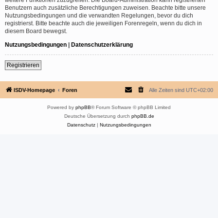
Benutzern auch zusätzliche Berechtigungen zuweisen. Beachte bitte unsere
Nutzungsbedingungen und die verwandten Regelungen, bevor du dich
registrierst. Bitte beachte auch die jeweiligen Forenregeln, wenn du dich in
diesem Board bewegst.
Nutzungsbedingungen
|
Datenschutzerklärung
Registrieren
ISDV-Homepage
Foren
Alle Zeiten sind
UTC+02:00
Powered by
phpBB
® Forum Software © phpBB Limited
Deutsche Übersetzung durch
phpBB.de
Datenschutz
|
Nutzungsbedingungen