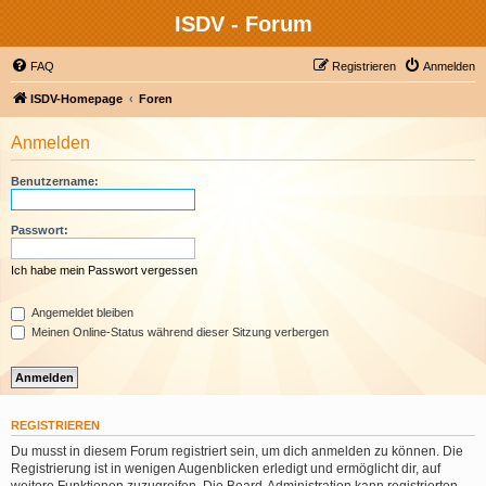
ISDV - Forum
FAQ
Registrieren
Anmelden
ISDV-Homepage
Foren
Anmelden
Benutzername:
Passwort:
Ich habe mein Passwort vergessen
Angemeldet bleiben
Meinen Online-Status während dieser Sitzung verbergen
REGISTRIEREN
Du musst in diesem Forum registriert sein, um dich anmelden zu können. Die
Registrierung ist in wenigen Augenblicken erledigt und ermöglicht dir, auf
weitere Funktionen zuzugreifen. Die Board-Administration kann registrierten