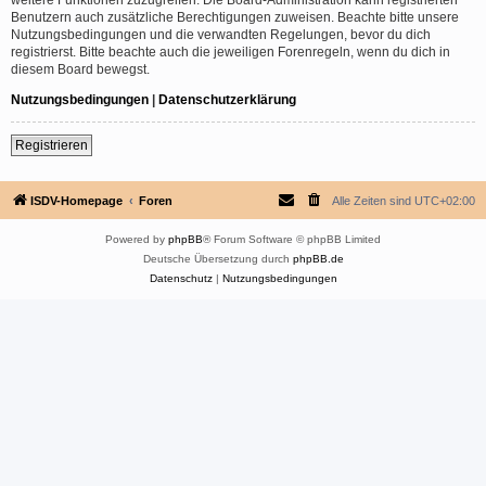
Benutzern auch zusätzliche Berechtigungen zuweisen. Beachte bitte unsere
Nutzungsbedingungen und die verwandten Regelungen, bevor du dich
registrierst. Bitte beachte auch die jeweiligen Forenregeln, wenn du dich in
diesem Board bewegst.
Nutzungsbedingungen
|
Datenschutzerklärung
Registrieren
ISDV-Homepage
Foren
Alle Zeiten sind
UTC+02:00
Powered by
phpBB
® Forum Software © phpBB Limited
Deutsche Übersetzung durch
phpBB.de
Datenschutz
|
Nutzungsbedingungen