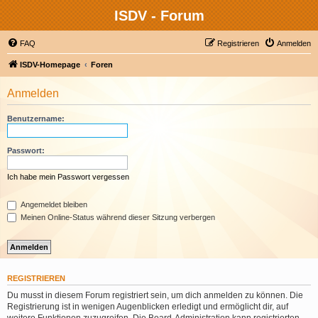
ISDV - Forum
FAQ
Registrieren
Anmelden
ISDV-Homepage
Foren
Anmelden
Benutzername:
Passwort:
Ich habe mein Passwort vergessen
Angemeldet bleiben
Meinen Online-Status während dieser Sitzung verbergen
REGISTRIEREN
Du musst in diesem Forum registriert sein, um dich anmelden zu können. Die
Registrierung ist in wenigen Augenblicken erledigt und ermöglicht dir, auf
weitere Funktionen zuzugreifen. Die Board-Administration kann registrierten