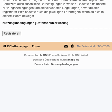
Benutzern auch zusätzliche Berechtigungen zuweisen. Beachte bitte unsere
Nutzungsbedingungen und die verwandten Regelungen, bevor du dich
registrierst. Bitte beachte auch die jeweiligen Forenregeln, wenn du dich in
diesem Board bewegst.
Nutzungsbedingungen
|
Datenschutzerklärung
Registrieren
ISDV-Homepage
Foren
Alle Zeiten sind
UTC+02:00
Powered by
phpBB
® Forum Software © phpBB Limited
Deutsche Übersetzung durch
phpBB.de
Datenschutz
|
Nutzungsbedingungen