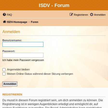
ISDV - Forum
FAQ
Registrieren
Anmelden
ISDV-Homepage
Foren
Anmelden
Benutzername:
Passwort:
Ich habe mein Passwort vergessen
Angemeldet bleiben
Meinen Online-Status während dieser Sitzung verbergen
REGISTRIEREN
Du musst in diesem Forum registriert sein, um dich anmelden zu können. Die
Registrierung ist in wenigen Augenblicken erledigt und ermöglicht dir, auf
weitere Funktionen zuzugreifen. Die Board-Administration kann registrierten