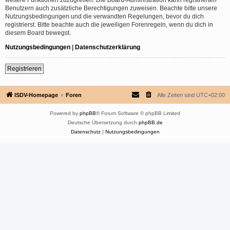
Benutzern auch zusätzliche Berechtigungen zuweisen. Beachte bitte unsere
Nutzungsbedingungen und die verwandten Regelungen, bevor du dich
registrierst. Bitte beachte auch die jeweiligen Forenregeln, wenn du dich in
diesem Board bewegst.
Nutzungsbedingungen
|
Datenschutzerklärung
Registrieren
ISDV-Homepage
Foren
Alle Zeiten sind
UTC+02:00
Powered by
phpBB
® Forum Software © phpBB Limited
Deutsche Übersetzung durch
phpBB.de
Datenschutz
|
Nutzungsbedingungen