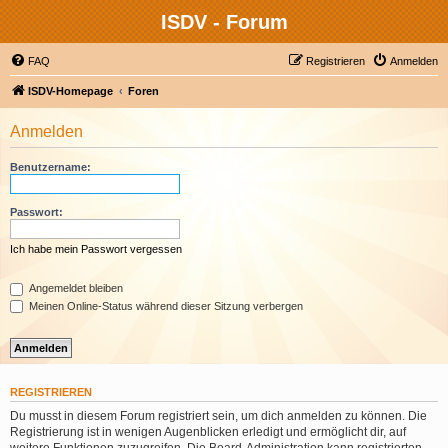
ISDV - Forum
FAQ
Registrieren
Anmelden
ISDV-Homepage
Foren
Anmelden
Benutzername:
Passwort:
Ich habe mein Passwort vergessen
Angemeldet bleiben
Meinen Online-Status während dieser Sitzung verbergen
REGISTRIEREN
Du musst in diesem Forum registriert sein, um dich anmelden zu können. Die
Registrierung ist in wenigen Augenblicken erledigt und ermöglicht dir, auf
weitere Funktionen zuzugreifen. Die Board-Administration kann registrierten