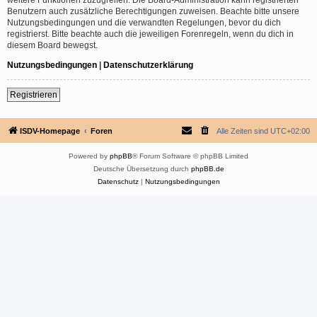
Benutzern auch zusätzliche Berechtigungen zuweisen. Beachte bitte unsere
Nutzungsbedingungen und die verwandten Regelungen, bevor du dich
registrierst. Bitte beachte auch die jeweiligen Forenregeln, wenn du dich in
diesem Board bewegst.
Nutzungsbedingungen
|
Datenschutzerklärung
Registrieren
ISDV-Homepage
Foren
Alle Zeiten sind
UTC+02:00
Powered by
phpBB
® Forum Software © phpBB Limited
Deutsche Übersetzung durch
phpBB.de
Datenschutz
|
Nutzungsbedingungen