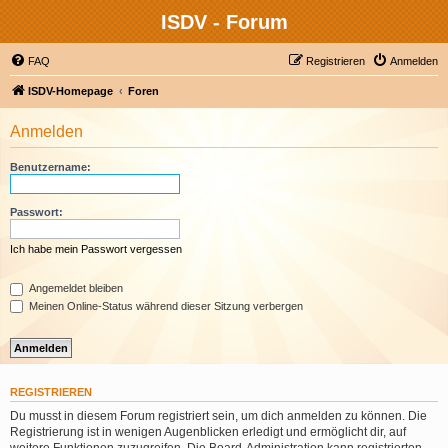
ISDV - Forum
FAQ
Registrieren
Anmelden
ISDV-Homepage
Foren
Anmelden
Benutzername:
Passwort:
Ich habe mein Passwort vergessen
Angemeldet bleiben
Meinen Online-Status während dieser Sitzung verbergen
REGISTRIEREN
Du musst in diesem Forum registriert sein, um dich anmelden zu können. Die
Registrierung ist in wenigen Augenblicken erledigt und ermöglicht dir, auf
weitere Funktionen zuzugreifen. Die Board-Administration kann registrierten