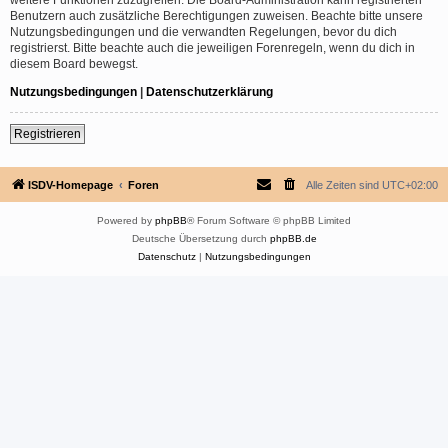
Benutzern auch zusätzliche Berechtigungen zuweisen. Beachte bitte unsere
Nutzungsbedingungen und die verwandten Regelungen, bevor du dich
registrierst. Bitte beachte auch die jeweiligen Forenregeln, wenn du dich in
diesem Board bewegst.
Nutzungsbedingungen
|
Datenschutzerklärung
Registrieren
ISDV-Homepage
Foren
Alle Zeiten sind
UTC+02:00
Powered by
phpBB
® Forum Software © phpBB Limited
Deutsche Übersetzung durch
phpBB.de
Datenschutz
|
Nutzungsbedingungen