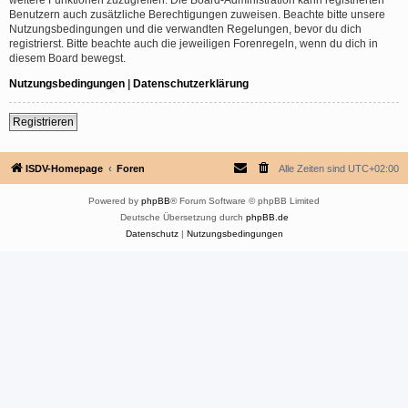
Benutzern auch zusätzliche Berechtigungen zuweisen. Beachte bitte unsere
Nutzungsbedingungen und die verwandten Regelungen, bevor du dich
registrierst. Bitte beachte auch die jeweiligen Forenregeln, wenn du dich in
diesem Board bewegst.
Nutzungsbedingungen
|
Datenschutzerklärung
Registrieren
ISDV-Homepage
Foren
Alle Zeiten sind
UTC+02:00
Powered by
phpBB
® Forum Software © phpBB Limited
Deutsche Übersetzung durch
phpBB.de
Datenschutz
|
Nutzungsbedingungen