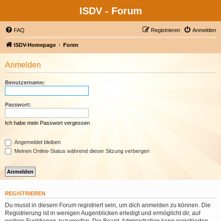
ISDV - Forum
FAQ
Registrieren
Anmelden
ISDV-Homepage
Foren
Anmelden
Benutzername:
Passwort:
Ich habe mein Passwort vergessen
Angemeldet bleiben
Meinen Online-Status während dieser Sitzung verbergen
REGISTRIEREN
Du musst in diesem Forum registriert sein, um dich anmelden zu können. Die
Registrierung ist in wenigen Augenblicken erledigt und ermöglicht dir, auf
weitere Funktionen zuzugreifen. Die Board-Administration kann registrierten