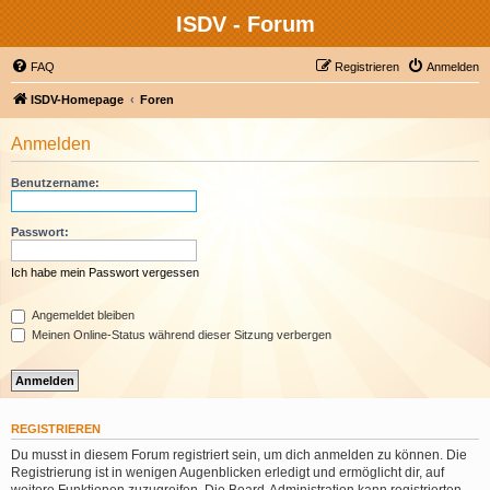
ISDV - Forum
FAQ
Registrieren
Anmelden
ISDV-Homepage
Foren
Anmelden
Benutzername:
Passwort:
Ich habe mein Passwort vergessen
Angemeldet bleiben
Meinen Online-Status während dieser Sitzung verbergen
REGISTRIEREN
Du musst in diesem Forum registriert sein, um dich anmelden zu können. Die
Registrierung ist in wenigen Augenblicken erledigt und ermöglicht dir, auf
weitere Funktionen zuzugreifen. Die Board-Administration kann registrierten