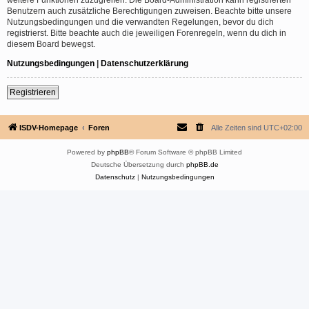
Benutzern auch zusätzliche Berechtigungen zuweisen. Beachte bitte unsere
Nutzungsbedingungen und die verwandten Regelungen, bevor du dich
registrierst. Bitte beachte auch die jeweiligen Forenregeln, wenn du dich in
diesem Board bewegst.
Nutzungsbedingungen
|
Datenschutzerklärung
Registrieren
ISDV-Homepage
Foren
Alle Zeiten sind
UTC+02:00
Powered by
phpBB
® Forum Software © phpBB Limited
Deutsche Übersetzung durch
phpBB.de
Datenschutz
|
Nutzungsbedingungen