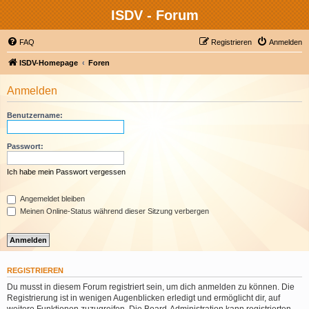
ISDV - Forum
FAQ
Registrieren
Anmelden
ISDV-Homepage
Foren
Anmelden
Benutzername:
Passwort:
Ich habe mein Passwort vergessen
Angemeldet bleiben
Meinen Online-Status während dieser Sitzung verbergen
REGISTRIEREN
Du musst in diesem Forum registriert sein, um dich anmelden zu können. Die
Registrierung ist in wenigen Augenblicken erledigt und ermöglicht dir, auf
weitere Funktionen zuzugreifen. Die Board-Administration kann registrierten