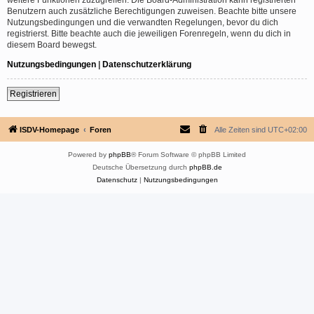
Benutzern auch zusätzliche Berechtigungen zuweisen. Beachte bitte unsere
Nutzungsbedingungen und die verwandten Regelungen, bevor du dich
registrierst. Bitte beachte auch die jeweiligen Forenregeln, wenn du dich in
diesem Board bewegst.
Nutzungsbedingungen
|
Datenschutzerklärung
Registrieren
ISDV-Homepage
Foren
Alle Zeiten sind
UTC+02:00
Powered by
phpBB
® Forum Software © phpBB Limited
Deutsche Übersetzung durch
phpBB.de
Datenschutz
|
Nutzungsbedingungen