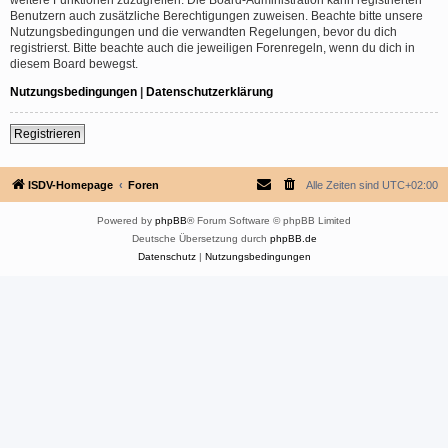
Benutzern auch zusätzliche Berechtigungen zuweisen. Beachte bitte unsere
Nutzungsbedingungen und die verwandten Regelungen, bevor du dich
registrierst. Bitte beachte auch die jeweiligen Forenregeln, wenn du dich in
diesem Board bewegst.
Nutzungsbedingungen
|
Datenschutzerklärung
Registrieren
ISDV-Homepage
Foren
Alle Zeiten sind
UTC+02:00
Powered by
phpBB
® Forum Software © phpBB Limited
Deutsche Übersetzung durch
phpBB.de
Datenschutz
|
Nutzungsbedingungen