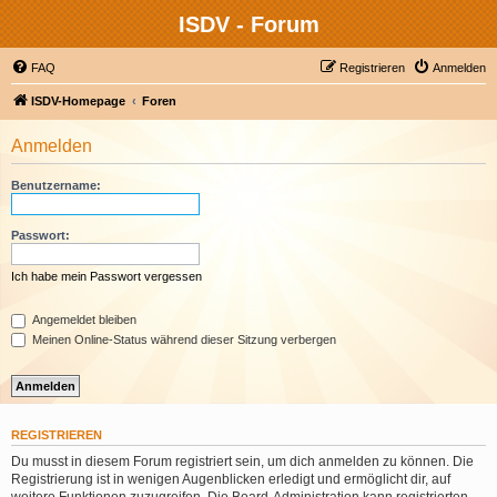
ISDV - Forum
FAQ
Registrieren
Anmelden
ISDV-Homepage
Foren
Anmelden
Benutzername:
Passwort:
Ich habe mein Passwort vergessen
Angemeldet bleiben
Meinen Online-Status während dieser Sitzung verbergen
REGISTRIEREN
Du musst in diesem Forum registriert sein, um dich anmelden zu können. Die
Registrierung ist in wenigen Augenblicken erledigt und ermöglicht dir, auf
weitere Funktionen zuzugreifen. Die Board-Administration kann registrierten