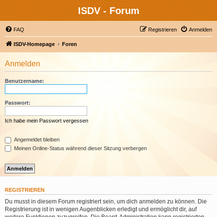
ISDV - Forum
FAQ
Registrieren
Anmelden
ISDV-Homepage
Foren
Anmelden
Benutzername:
Passwort:
Ich habe mein Passwort vergessen
Angemeldet bleiben
Meinen Online-Status während dieser Sitzung verbergen
REGISTRIEREN
Du musst in diesem Forum registriert sein, um dich anmelden zu können. Die
Registrierung ist in wenigen Augenblicken erledigt und ermöglicht dir, auf
weitere Funktionen zuzugreifen. Die Board-Administration kann registrierten