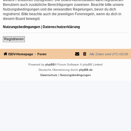
Benutzern auch zusätzliche Berechtigungen zuweisen. Beachte bitte unsere
Nutzungsbedingungen und die verwandten Regelungen, bevor du dich
registrierst. Bitte beachte auch die jeweiligen Forenregeln, wenn du dich in
diesem Board bewegst.
Nutzungsbedingungen
|
Datenschutzerklärung
Registrieren
ISDV-Homepage
Foren
Alle Zeiten sind
UTC+02:00
Powered by
phpBB
® Forum Software © phpBB Limited
Deutsche Übersetzung durch
phpBB.de
Datenschutz
|
Nutzungsbedingungen