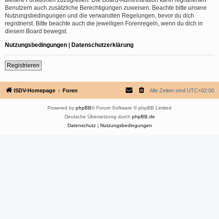
Benutzern auch zusätzliche Berechtigungen zuweisen. Beachte bitte unsere
Nutzungsbedingungen und die verwandten Regelungen, bevor du dich
registrierst. Bitte beachte auch die jeweiligen Forenregeln, wenn du dich in
diesem Board bewegst.
Nutzungsbedingungen
|
Datenschutzerklärung
Registrieren
ISDV-Homepage
Foren
Alle Zeiten sind
UTC+02:00
Powered by
phpBB
® Forum Software © phpBB Limited
Deutsche Übersetzung durch
phpBB.de
Datenschutz
|
Nutzungsbedingungen