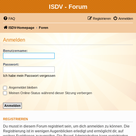
ISDV - Forum
FAQ
Registrieren
Anmelden
ISDV-Homepage
Foren
Anmelden
Benutzername:
Passwort:
Ich habe mein Passwort vergessen
Angemeldet bleiben
Meinen Online-Status während dieser Sitzung verbergen
REGISTRIEREN
Du musst in diesem Forum registriert sein, um dich anmelden zu können. Die
Registrierung ist in wenigen Augenblicken erledigt und ermöglicht dir, auf
weitere Funktionen zuzugreifen. Die Board-Administration kann registrierten