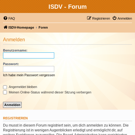
ISDV - Forum
FAQ
Registrieren
Anmelden
ISDV-Homepage
Foren
Anmelden
Benutzername:
Passwort:
Ich habe mein Passwort vergessen
Angemeldet bleiben
Meinen Online-Status während dieser Sitzung verbergen
REGISTRIEREN
Du musst in diesem Forum registriert sein, um dich anmelden zu können. Die
Registrierung ist in wenigen Augenblicken erledigt und ermöglicht dir, auf
weitere Funktionen zuzugreifen. Die Board-Administration kann registrierten