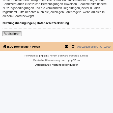
Benutzern auch zusätzliche Berechtigungen zuweisen. Beachte bitte unsere
Nutzungsbedingungen und die verwandten Regelungen, bevor du dich
registrierst. Bitte beachte auch die jeweiligen Forenregeln, wenn du dich in
diesem Board bewegst.
Nutzungsbedingungen
|
Datenschutzerklärung
Registrieren
ISDV-Homepage
Foren
Alle Zeiten sind
UTC+02:00
Powered by
phpBB
® Forum Software © phpBB Limited
Deutsche Übersetzung durch
phpBB.de
Datenschutz
|
Nutzungsbedingungen