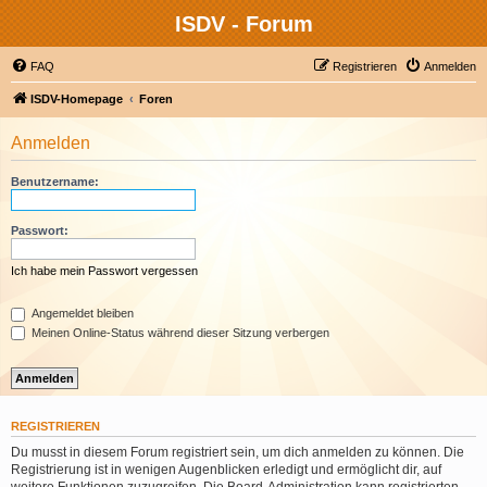
ISDV - Forum
FAQ
Registrieren
Anmelden
ISDV-Homepage
Foren
Anmelden
Benutzername:
Passwort:
Ich habe mein Passwort vergessen
Angemeldet bleiben
Meinen Online-Status während dieser Sitzung verbergen
REGISTRIEREN
Du musst in diesem Forum registriert sein, um dich anmelden zu können. Die
Registrierung ist in wenigen Augenblicken erledigt und ermöglicht dir, auf
weitere Funktionen zuzugreifen. Die Board-Administration kann registrierten