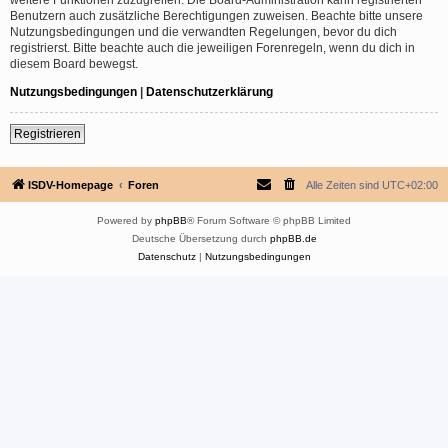
Benutzern auch zusätzliche Berechtigungen zuweisen. Beachte bitte unsere
Nutzungsbedingungen und die verwandten Regelungen, bevor du dich
registrierst. Bitte beachte auch die jeweiligen Forenregeln, wenn du dich in
diesem Board bewegst.
Nutzungsbedingungen
|
Datenschutzerklärung
Registrieren
ISDV-Homepage
Foren
Alle Zeiten sind
UTC+02:00
Powered by
phpBB
® Forum Software © phpBB Limited
Deutsche Übersetzung durch
phpBB.de
Datenschutz
|
Nutzungsbedingungen