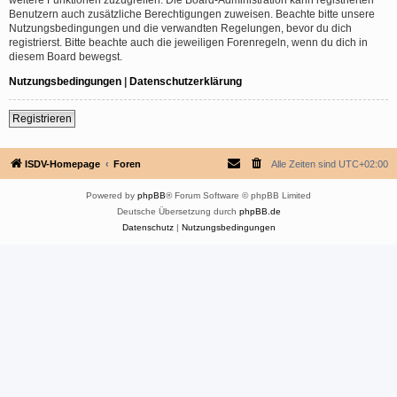
Benutzern auch zusätzliche Berechtigungen zuweisen. Beachte bitte unsere
Nutzungsbedingungen und die verwandten Regelungen, bevor du dich
registrierst. Bitte beachte auch die jeweiligen Forenregeln, wenn du dich in
diesem Board bewegst.
Nutzungsbedingungen
|
Datenschutzerklärung
Registrieren
ISDV-Homepage
Foren
Alle Zeiten sind
UTC+02:00
Powered by
phpBB
® Forum Software © phpBB Limited
Deutsche Übersetzung durch
phpBB.de
Datenschutz
|
Nutzungsbedingungen