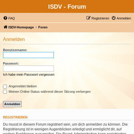
ISDV - Forum
FAQ
Registrieren
Anmelden
ISDV-Homepage
Foren
Anmelden
Benutzername:
Passwort:
Ich habe mein Passwort vergessen
Angemeldet bleiben
Meinen Online-Status während dieser Sitzung verbergen
REGISTRIEREN
Du musst in diesem Forum registriert sein, um dich anmelden zu können. Die
Registrierung ist in wenigen Augenblicken erledigt und ermöglicht dir, auf
weitere Funktionen zuzugreifen. Die Board-Administration kann registrierten