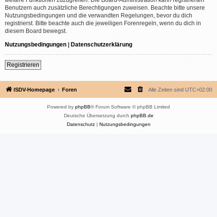
Benutzern auch zusätzliche Berechtigungen zuweisen. Beachte bitte unsere
Nutzungsbedingungen und die verwandten Regelungen, bevor du dich
registrierst. Bitte beachte auch die jeweiligen Forenregeln, wenn du dich in
diesem Board bewegst.
Nutzungsbedingungen
|
Datenschutzerklärung
Registrieren
ISDV-Homepage
Foren
Alle Zeiten sind
UTC+02:00
Powered by
phpBB
® Forum Software © phpBB Limited
Deutsche Übersetzung durch
phpBB.de
Datenschutz
|
Nutzungsbedingungen