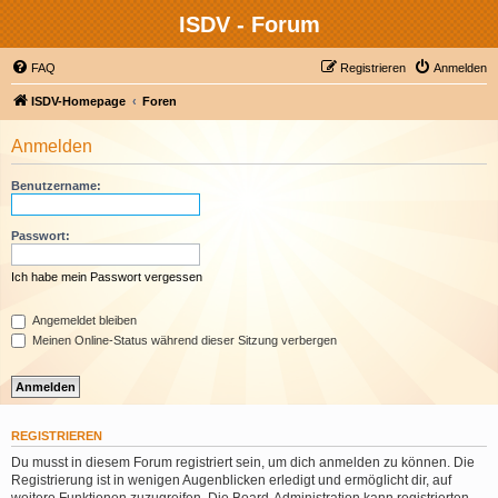
ISDV - Forum
FAQ
Registrieren
Anmelden
ISDV-Homepage
Foren
Anmelden
Benutzername:
Passwort:
Ich habe mein Passwort vergessen
Angemeldet bleiben
Meinen Online-Status während dieser Sitzung verbergen
REGISTRIEREN
Du musst in diesem Forum registriert sein, um dich anmelden zu können. Die
Registrierung ist in wenigen Augenblicken erledigt und ermöglicht dir, auf
weitere Funktionen zuzugreifen. Die Board-Administration kann registrierten