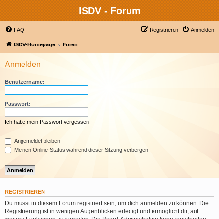
ISDV - Forum
FAQ
Registrieren
Anmelden
ISDV-Homepage
Foren
Anmelden
Benutzername:
Passwort:
Ich habe mein Passwort vergessen
Angemeldet bleiben
Meinen Online-Status während dieser Sitzung verbergen
REGISTRIEREN
Du musst in diesem Forum registriert sein, um dich anmelden zu können. Die
Registrierung ist in wenigen Augenblicken erledigt und ermöglicht dir, auf
weitere Funktionen zuzugreifen. Die Board-Administration kann registrierten