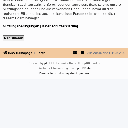
Benutzern auch zusätzliche Berechtigungen zuweisen. Beachte bitte unsere
Nutzungsbedingungen und die verwandten Regelungen, bevor du dich
registrierst. Bitte beachte auch die jeweiligen Forenregeln, wenn du dich in
diesem Board bewegst.
Nutzungsbedingungen
|
Datenschutzerklärung
Registrieren
ISDV-Homepage
Foren
Alle Zeiten sind
UTC+02:00
Powered by
phpBB
® Forum Software © phpBB Limited
Deutsche Übersetzung durch
phpBB.de
Datenschutz
|
Nutzungsbedingungen