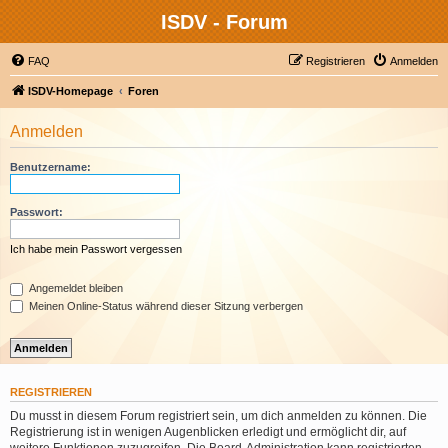
ISDV - Forum
FAQ
Registrieren
Anmelden
ISDV-Homepage
Foren
Anmelden
Benutzername:
Passwort:
Ich habe mein Passwort vergessen
Angemeldet bleiben
Meinen Online-Status während dieser Sitzung verbergen
REGISTRIEREN
Du musst in diesem Forum registriert sein, um dich anmelden zu können. Die
Registrierung ist in wenigen Augenblicken erledigt und ermöglicht dir, auf
weitere Funktionen zuzugreifen. Die Board-Administration kann registrierten