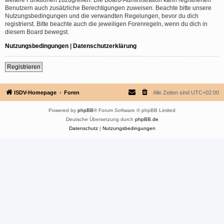
Benutzern auch zusätzliche Berechtigungen zuweisen. Beachte bitte unsere
Nutzungsbedingungen und die verwandten Regelungen, bevor du dich
registrierst. Bitte beachte auch die jeweiligen Forenregeln, wenn du dich in
diesem Board bewegst.
Nutzungsbedingungen
|
Datenschutzerklärung
Registrieren
ISDV-Homepage
Foren
Alle Zeiten sind
UTC+02:00
Powered by
phpBB
® Forum Software © phpBB Limited
Deutsche Übersetzung durch
phpBB.de
Datenschutz
|
Nutzungsbedingungen