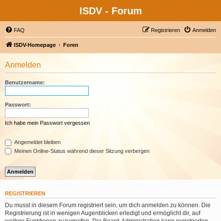
ISDV - Forum
FAQ
Registrieren
Anmelden
ISDV-Homepage
Foren
Anmelden
Benutzername:
Passwort:
Ich habe mein Passwort vergessen
Angemeldet bleiben
Meinen Online-Status während dieser Sitzung verbergen
REGISTRIEREN
Du musst in diesem Forum registriert sein, um dich anmelden zu können. Die
Registrierung ist in wenigen Augenblicken erledigt und ermöglicht dir, auf
weitere Funktionen zuzugreifen. Die Board-Administration kann registrierten